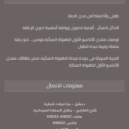
طفلي وأنا ارتباط آمن مدى الحياة
التدخّل المبكّر… أهمية قصوى ووقاية أساسية لذوي الإعاقة
توصيات منتدى الألكسو الأول للطفولة المبكّرة بتونس… نحو رعاية
شاملة وتربية جيدة للطفل
التجربة السوريّة في جودة مرحلة الطفولة المبكّرة: ضمن فعّاليّات منتدى
الألكسو الأوّل للطفولة المبكرّة
معلومات الاتصال
دمشق - مزة فيلات شرقية
شارع الفارابي - مقابل السفارة السودانية.
هاتف: 6110127-6110122
فاكس: 6110052