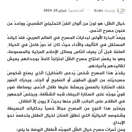
بواسطة
Ecdrc
آخر تحديث
فبراير 25, 2024
خيال الظّل: هو لونٌ من ألوان الفنّ التمثيليّ الشعبيّ، وواحدٌ من
فنون مسرح الدٌمى.
ويُعدُّ البذرة الأولى لبدايات المسرح في العالم العربيّ، فلهُ كيانهُ
المستقل في التأليف والأداء حيث كانَ لهُ دورٌ فاعلٌ في الحياة ِ
العامّة قبلَ أن يعرف النّاس وسائل الإعلام المرئية والمسموعة،
وهو ما يفسّر امتزاج مسرح الظّلّ امتزاجاً كاملاً بوجدانهم يعيش
تقاليدهم وأعيادهم.
يقدّمُ هذا المسرح شخصٌ يُدعى (المُخايل) الّذي يصنع شخوصَ
مسرحيّتهِ من الورق المقوّى أو الصّفيح أو الجلد, ويحرّك الصّور
خلف السّتارة بالعصيّ ويسلّط عليها ظلال الدُّمى بوساطة ضوءٍ
قويٍّ موجَّه على الستارة البيضاء شبه الشفَّافة، ويجلسُ الجمهور
في الظلام على الجانب الآخر منها بحيثُ لا يرون إلّا الظلال.
ويُعتبر هذا النوع من المسرح مجالاً خصباً بحكاياتهِ البسيطة
وشخوصهِ الخياليَّة التي تطلقُ العنانَ لخيالِ الطفلِ وتدفعهُ نحوَ
الإبداع.
ومن ثمرات مسرح خيال الظِّل الموجَّه لأطفال الروضة ما يلي: