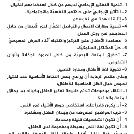
1- تنمية التفكير الإبداعيّ لديهم من خلال استخدامِهم للخيال.
2- التأثير الإيجابيّ على حالاتهم النفسيّة والاجتماعيّة.
3- إثارة البهجة في نفوسِهم.
4- تنمية مهارات الاتصال والتواصل الفعَّال لدى الأطفال من خلال
اندماجهم في ورش العمل.
5- مساعدة الأطفال على التركيز والانتباه أثناء العرض المسرحيّ.
6- حلّ المشاكل السلوكيّة.
7- تحقيق المتعة البصريّة من خلال الصورة الجذّابة وألوان
الشخوص.
8- تقوية لغة الأطفال ومهارة التعبير.
وعلى مقدم الرعاية أن يراعي بعض النقاط الأساسية عند اختيار
نصوص خيال الظل المناسبة للأطفال:
1- انتقاء موضوعات تلائم طبيعة تفكير الطفل وخيالهُ بما يحقّق
المتعة والفائدة.
2- أن يكون قادراً على استخلاص جوهر الأشياء في النص.
3- قرب المواضيع المعروضة من وجدان الطفل ومشاعره.
4- أن تكون الشخصيات قليلة ومحددة.
5- أن تكون لغة النص بسيطة ومفهومة لدى الطفل.