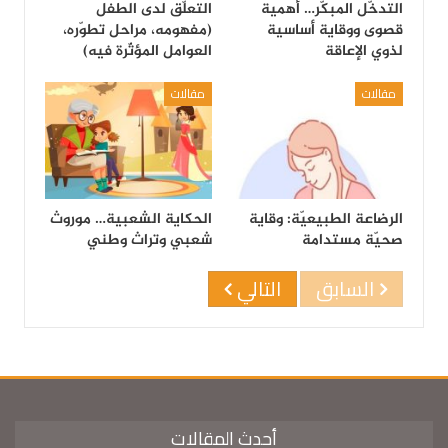
التدخّل المبكّر… أهمية
التعلّق لدى الطفل
قصوى ووقاية أساسية
(مفهومه، مراحل تطوّره،
لذوي الإعاقة
العوامل المؤثّرة فيه)
مقالات
مقالات
الرضاعة الطبيعيّة: وقاية
الحكاية الشعبية… موروث
صحيّة مستدامة
شعبي وتراث وطني
السابق
التالي
أحدث المقالات