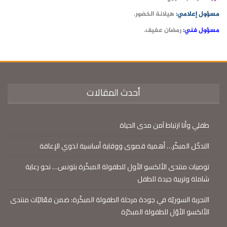
مسؤول إعلامي:
هيلانة الخضور.
مسؤول فني:
رمضان عفيف.
أحدث المقالات
طفلي وأنا ارتباط آمن مدى الحياة
التدخّل المبكّر… أهمية قصوى ووقاية أساسية لذوي الإعاقة
توصيات منتدى الألكسو الأول للطفولة المبكّرة بتونس… نحو رعاية
شاملة وتربية جيدة للطفل
التجربة السوريّة في جودة مرحلة الطفولة المبكّرة: ضمن فعّاليّات منتدى
الألكسو الأوّل للطفولة المبكرّة