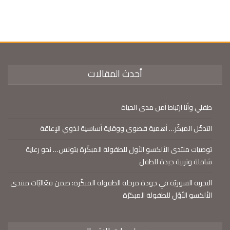
أحدث المقالات
طفلي وأنا ارتباط آمن مدى الحياة
التدخّل المبكّر… أهمية قصوى ووقاية أساسية لذوي الإعاقة
توصيات منتدى الألكسو الأول للطفولة المبكّرة بتونس… نحو رعاية
شاملة وتربية جيدة للطفل
التجربة السوريّة في جودة مرحلة الطفولة المبكّرة: ضمن فعّاليّات منتدى
الألكسو الأوّل للطفولة المبكرّة