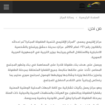
الصفحة الرئيسية
رسالة المركز
من نحن:
مركز إقليمي يسمى “المركز الإقليمي لتنمية الطفولة المبكرة”تم احداثه
بالقانون رقم/17/ لعام 2012م مركزه مدينة دمشق ويتمتع بالشخصية
الاعتبارية والاستقلال المالي ويرتبط بوزير التربية في الجمهورية العربية
السورية.
ويعمل على هدف بناء طفولة قادرة على المساهمة في بناء وتطور المجتمع
المعاصر، تأخذ على عاتقها متابعة جميع القضايا المتعلقة بمرحلة الطفولة
وتعزيز مكانتها وزيادة وشائجها وروابطها للوصول لمجتمع سوري سليم بما
ينعكس إيجابياً على التقدم الحضاري للمجتمع.
وهو مركز يعمل بآليات تشاركية مع كافة الجهات المحلية الوطنية المعنية
بقضايا الطفولة وبالتعاون مع الهيئات والمنظمات العربية والدولية ذات الصلة
بمرحلة الطفولة المبكرة وفق أسس قانونية وعلمية ومدروسة.