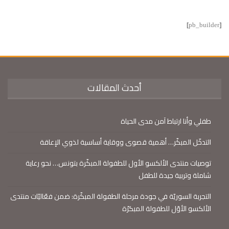
[pb_builder]
أحدث المقالات
طفلي وأنا ارتباط آمن مدى الحياة
التدخّل المبكّر… أهمية قصوى ووقاية أساسية لذوي الإعاقة
توصيات منتدى الألكسو الأول للطفولة المبكّرة بتونس… نحو رعاية
شاملة وتربية جيدة للطفل
التجربة السوريّة في جودة مرحلة الطفولة المبكّرة: ضمن فعّاليّات منتدى
الألكسو الأوّل للطفولة المبكرّة