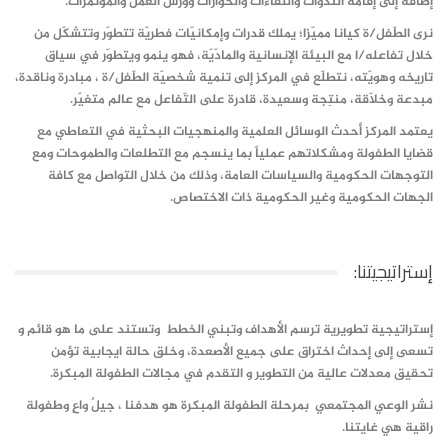
إضافة إلى إقامة الندوات واللقاءات والحوارات وورش العمل والمؤتمرات.
نرى الطّفل/ة كيانا مميّزا؛ يملك قدرات وإمكانيّات فطريّة تتطوّر وتتشكّل من
خلال تفاعله/ا مع البيئة الإنسانية والمادّيّة، فهو ينمو ويتطوّر في سياق
تاريخه وهويّته، نتطلّع في المركز إلى تنمية شخصيّة الطّفل/ة ، مبادرة وناقدة،
مبدعة وخلاّقة، منتِجة وسعيدة، قادرة على التّفاعل مع عالم متغيّر.
يعتمد المركز أحدث الوسائل العلمية والمنهجيات البحثية في التعاطي مع
قضايا الطفولة ومشكلاتهم عملياً بما ينسجم مع التطلعات والطموحات ومع
التوجهات الحكومية والسياسات العامة، وذلك من خلال التواصل مع كافة
الجهات الحكومية وغير الحكومية ذات الاختصاص.
إستراتيجيتنا:
إستراتيجية تطويرية ترسم الأهداف وتبني الخطط وتستند على ما هو قائم و
تسعى إلى إحداث اختراق على جميع الأصعدة، وخلق حالة ايجابية تؤمن
تحقيق معدلات عالية من التطوير و التقدم في مجالات الطفولة المبكرة.
نشر الوعي المجتمعي بمرحلة الطفولة المبكرة هو هدفنا ، جيلٌ واعٍ وطفولة
راقية هي غايتنا.