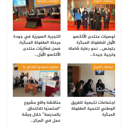
نشاطات المركز
مؤتمرات إقليمية
توصيات منتدى الألكسو
التجربة السوريّة في جودة
الأول للطفولة المبكّرة
مرحلة الطفولة المبكّرة:
بتونس… نحو رعاية شاملة
ضمن فعّاليّات منتدى
وتربية جيدة…
الألكسو الأوّل…
نشاطات المركز
مشروع استعدوا للالتحاق بالمدرسة
اجتماعات تتبعية للفريق
مناقشة واقع مشروع
الوطني لتنمية الطفولة
“استعدّوا للالتحاق
المبكّرة
بالمدرسة” خلال ورشة
عمل في المركز…