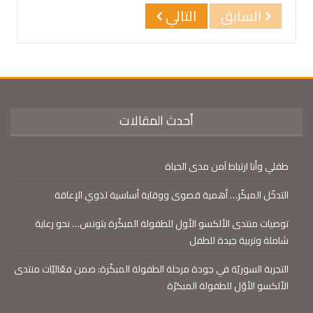
السابق
التالي
أحدث المقالات
طفلي وأنا ارتباط آمن مدى الحياة
التدخّل المبكّر… أهمية قصوى ووقاية أساسية لذوي الإعاقة
توصيات منتدى الألكسو الأول للطفولة المبكّرة بتونس… نحو رعاية
شاملة وتربية جيدة للطفل
التجربة السوريّة في جودة مرحلة الطفولة المبكّرة: ضمن فعّاليّات منتدى
الألكسو الأوّل للطفولة المبكرّة