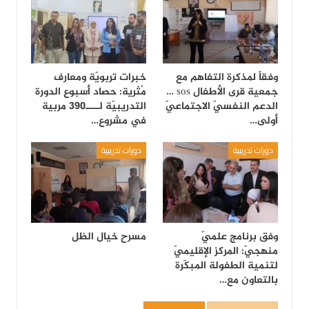
وفقاً لمذكرة التفاهم مع
خبرات تربويّة ومعارف
جمعية قرى الأطفال sos …
مُثرية: حصاد أسبوع الدورة
الدعم النفسيّ الاجتماعيّ
التدريبيّة لــــ390 مربية
أولى…
في مشروع…
دورات تدريبية
دورات تدريبية
وفق برنامج علميّ
مسرح خيال الظل
منهجيّ: المركز الإقليميّ
لتنمية الطفولة المبكّرة
بالتعاون مع…