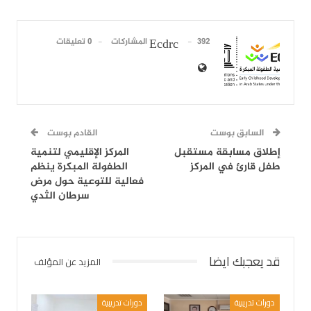
392 المشاركات
0 تعليقات
Ecdrc
السابق بوست
القادم بوست
إطلاق مسابقة مستقبل
المركز الإقليمي لتنمية
طفل قارئ في المركز
الطفولة المبكرة ينظم
فعالية للتوعية حول مرض
سرطان الثدي
قد يعجبك ايضا
المزيد عن المؤلف
دورات تدريبية
دورات تدريبية