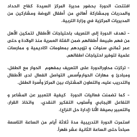
افتتحت الدورة بحضور مديرة المركز السيدة
كفاح الحداد
و
المدربات وبمشاركة أهالي من أطفال الروضة ومشاركين من
المديريات المركزية في وزارة التربية.
– تهدف الدورة إلى التعريف باحتياجات الأطفال لتمكين الأهل
من فهم طبيعة أطفالهم ضمن الفئة العمرية منذ الولادة و حتى
عمر ثماني سنوات و تزويدهم بمعلومات اكاديمية و ممارسات
علمية لتوفير احتياجات اطفالهم.
– تركزت محاورالدورة على التعريف بمفهوم الحوار مع الطفل،
ومبادئ و مهارات الحوار،
وأسس
التواصل الفعال لدى الأطفال
والتدريب عليه، والتعاون المشترك بين المركز وأسرة الطفل.
– كما تضمنت فعاليات الدورة كيفية التعبير عن المشاعر و
التفاعل الايجابي وأسلوب التفكير النقدي، واتخاذ القرار،
والتعبير بصيغة الأنا (إدارة حل النزاع).
استمرت الدورة التدريبية مدة ثلاثة أيام من الساعة التاسعة
صباحاً حتى الساعة الثانية عشر ظهراً.