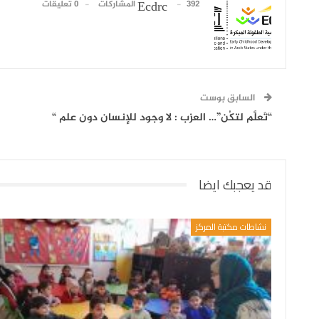
392 المشاركات
0 تعليقات
Ecdrc
السابق بوست
“تَعلَّم لتكُن”… العزب : لا وجود للإنسان دون علم “
قد يعجبك ايضا
نشاطات مكتبة المركز