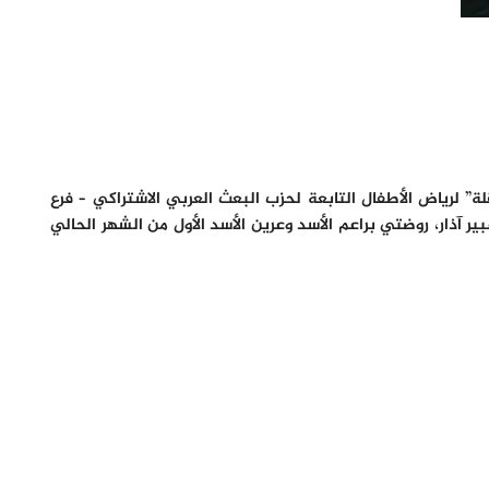
ة” لرياض الأطفال التابعة لحزب البعث العربي الاشتراكي – فرع
وسيلة من وسائل التشجيع على القراءة حيث كانت زيارة اليوم الإثنين الموافق لـ 17/2/2020 م لروضة عبير آذار، روضتي براعم الأسد وعرين الأسد الأول من الشهر الحالي