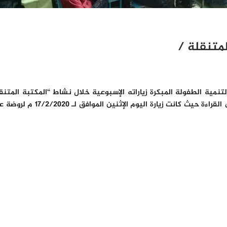
متنقلة /
تنمية الطفولة المبكرة زياراته الإسبوعية خلال نشاط “المكتبة المتنقل
دمشق لقراءة القصص للأطفال ك