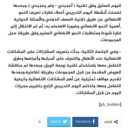
لليوم السابق وفق تقنية ( أعجبني – ولم يعجبني )، وبعدها
تضمنت أنشطة اليوم التدريبي أعطاء فقرات تعريف النمو
الانفعالي عن طريق تقنية العصف الذهني والأسئلة الحوارية
,أهمية النمو الانفعالي وضرورة الاهتمام به، ثم تم الانتقال إلى
فقرة شروط ومتطلبات النمو الانفعالي السليم وفق طريقة عمل
المجموعات.
– وفي الجلسة الثانية: بدأت بتعريف المشاركات على المشكلات
الانفعالية عند الأطفال والتعرف على أسبابها وأعراضها وطرق
التعامل معها باستخدام تقنية زوبعة الورق، وبعدها تم مناقشة
العروض المقدمة من قبل المجموعات بطريقة تفاعلية،وبعدها
تقديم مواقف تمثيلية عن أهم المشكلات الانفعالية وكيفية
التعامل معها، واختتم اليوم التدريبي الرابع بتقييم مجريات
اليوم من قبل المشاركات.
[pb_builder]
Twitter
Facebook
شارك