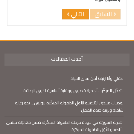
السابق
التالي
أحدث المقالات
طفلي وأنا ارتباط آمن مدى الحياة
التدخّل المبكّر… أهمية قصوى ووقاية أساسية لذوي الإعاقة
توصيات منتدى الألكسو الأول للطفولة المبكّرة بتونس… نحو رعاية
شاملة وتربية جيدة للطفل
التجربة السوريّة في جودة مرحلة الطفولة المبكّرة: ضمن فعّاليّات منتدى
الألكسو الأوّل للطفولة المبكرّة