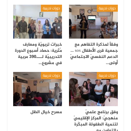
دورات تدريبية
دورات تدريبية
وفقاً لمذكرة التفاهم مع
خبرات تربويّة ومعارف
جمعية قرى الأطفال sos …
مُثرية: حصاد أسبوع الدورة
الدعم النفسيّ الاجتماعيّ
التدريبيّة لــــ390 مربية
أولى…
في مشروع…
دورات تدريبية
دورات تدريبية
وفق برنامج علميّ
مسرح خيال الظل
منهجيّ: المركز الإقليميّ
لتنمية الطفولة المبكّرة
بالتعاون مع…