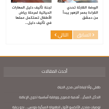
الروضة القارئة تحدي
لجنة تأليف دليل المهارات
القراءة بعمر الزهور يبدأ
الحياتية لمرحلة رياض
من دمشق
الأطفال تستكمل عملها
في تأليف دليل…
السابق
التالي
أحدث المقالات
طفلي وأنا ارتباط آمن مدى الحياة
التدخّل المبكّر… أهمية قصوى ووقاية أساسية لذوي الإعاقة
توصيات منتدى الألكسو الأول للطفولة المبكّرة بتونس… نحو رعاية