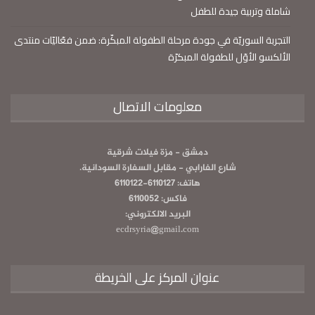
شاملة وتربية جيدة للطفل
التجربة السوريّة في جودة مرحلة الطفولة المبكّرة: ضمن فعّاليّات منتدى
الألكسو الأوّل للطفولة المبكرّة
معلومات الاتصال
دمشق - مزة فيلات شرقية
شارع الفارابي - مقابل السفارة السودانية.
هاتف: 6110127-6110122
فاكس: 6110052
البريد الالكتروني:
ecdrsyria@gmail.com
عنوان المركز على الخريطة