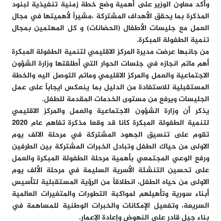
وأكد معاون الوزير على أهمية وضع خطة زمنية تنفيذية لبنود
المذكرة بما يحقق الأهداف المشتركة ،مشيراً لأهميتها في مجال
العمل مع جليسات الأطفال (الحضانات) و كل المهتمين بمجال
تنمية الطفولة المبكرة.
من جانبها عرضت مديرة المركز الاقليمي لتنمية الطفولة المبكرة
أهم ماتم انجازه في جلسات الحوار التي أطلقتها وزارة الشؤون
الاجتماعية والعمل والمركز الاقليمي وماتم التوصل اليه والخطة
المستقبلية للاستفادة من الدليل بما ينعكس ايجاباً على عمل
الجليسات ويرفع من مستوى الخدمات المقدمة للطفل.
يذكر أن وزارة الشؤون الاجتماعية والعمل والمركز الاقليمي
لتنمية الطفولة المبكرة كانا قد وقعا مذكرة تفاهم عام ٢٠٢٠
تقوم على تنسيق الجهود المشتركة في مرحلة الالف يوم
الاولى من حياك الطفل وتبادل الخبرات المشتركة بين الطرفين
ورفع الوعي المجتمعي بأهمية مرحلة الطفولة المبكرة والعمل
على تحسين التنشئة الأسرية السليمة في مرحلة الألف يوم
الاولى من حياه الطفل، انطلاقاً من الرؤية المستقبلية لتأسيس
أبناء سورية وتأهيلهم لمواكبة التطورات والمتغيرات العالمية
السريعة، وتفعيل الإمكانات والخبرات الوطنية للمساهمة في
بناء جيل قادر على النهوض وإعادة الإعمار.