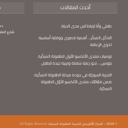
أحدث المقالات
م
طفلي وأنا ارتباط آمن مدى الحياة
دم
شارع الفا
التدخّل المبكّر… أهمية قصوى ووقاية أساسية
لذوي الإعاقة
توصيات منتدى الألكسو الأول للطفولة المبكّرة
بتونس… نحو رعاية شاملة وتربية جيدة للطفل
التجربة السوريّة في جودة مرحلة الطفولة المبكّرة:
ضمن فعّاليّات منتدى الألكسو الأوّل للطفولة
المبكرّة
© 2026 - المركز الأقليمي لتنمية الطفولة المبكرة. All Rights Reserved.