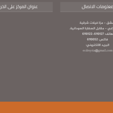
علومات الاتصال
عنوان المركز على الخر
شق - مزة فيلات شرقية
رابي - مقابل السفارة السودانية.
هاتف: 6110127-6110122
فاكس: 6110052
البريد الالكتروني:
ecdrsyria@gmail.com