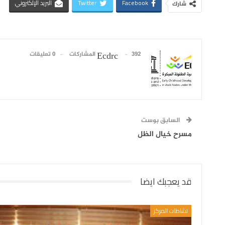
Facebook
Twitter
البريد الإلكتروني
شارك
392 المشاركات
0 تعليقات
Ecdrc
السابق بوست
مسرح خيال الظل
قد يعجبك ايضا
نشاطات المركز