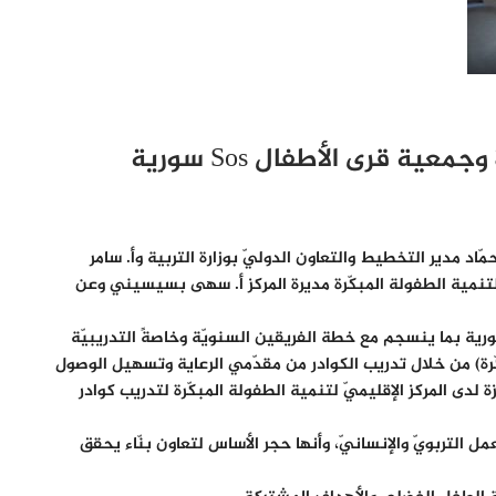
ة قرى الأطفال Sos سورية
جمعية قرى الأطفال sos سورية بحضور الدكتور عبد الحكيم الحمّاد مدير التخطيط والتعاون الدوليّ بوزارة التربية وأ. سامر
يّ لتنمية الطفولة المبكّرة مديرة المركز أ. سهى بسيسيني وعن
مذكرة التفاهم بنوداً تتعلّق بتفعيل التعاون المشترك بين المركز الإقليميّ لتنمية الطفولة المبكّرة وجمعية قرى الأطفال SOS سورية بما ينسجم مع خطة الفريقين السنويّة وخاصةً التدريبيّة
كّرة) من خلال تدريب الكوادر من مقدّمي الرعاية وتسهيل الوصول
 لدى المركز الإقليميّ لتنمية الطفولة المبكّرة لتدريب كوادر
ل التربويّ والإنسانيّ، وأنها حجر الأساس لتعاون بنّاء يحقق