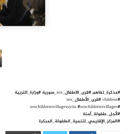
#مذكرة_تفاهم #قرى_الاطفال_sos_سورية #وزارة_التربية
#children #قرى_الأطفال_sos
#soschildrensvillagessyria #soschildrensvillages
#لأجل_طفولة_آمنة
#المركز_الإقليمي_لتنمية_الطفولة_المبكرة