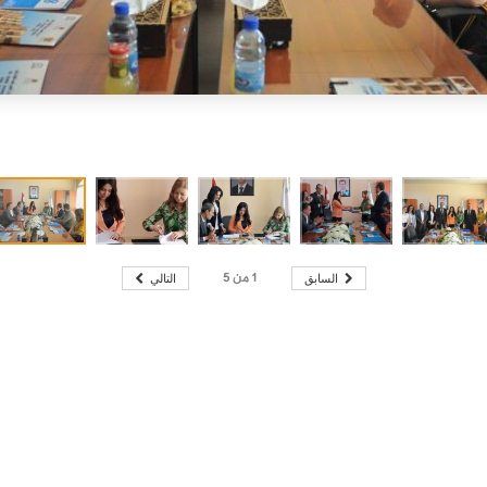
1
من
5
السابق
التالي