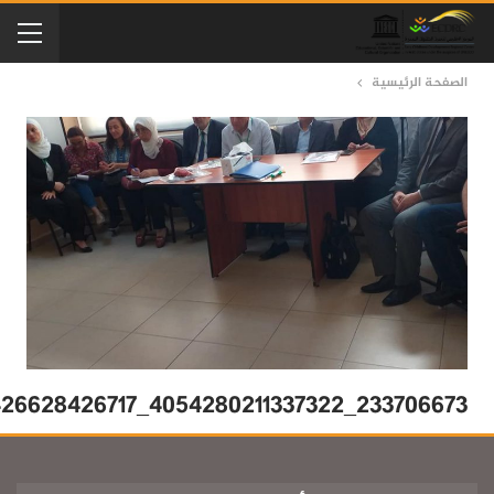
الصفحة الرئيسية
233706673_4054280211337322_1513478426628426717_n