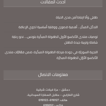
أحدث المقالات
طفلي وأنا ارتباط آمن مدى الحياة
التدخّل المبكّر… أهمية قصوى ووقاية أساسية لذوي الإعاقة
توصيات منتدى الألكسو الأول للطفولة المبكّرة بتونس… نحو رعاية
شاملة وتربية جيدة للطفل
التجربة السوريّة في جودة مرحلة الطفولة المبكّرة: ضمن فعّاليّات منتدى
الألكسو الأوّل للطفولة المبكرّة
معلومات الاتصال
دمشق - مزة فيلات شرقية
شارع الفارابي - مقابل السفارة السودانية.
هاتف: 6110127-6110122
فاكس: 6110052