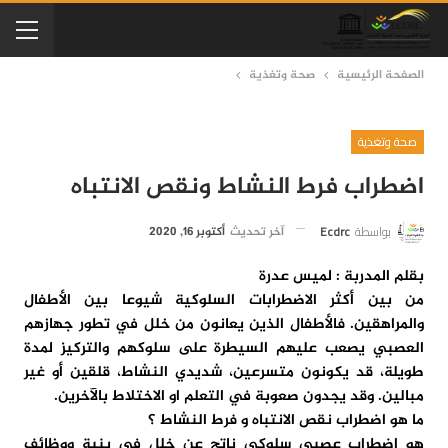
الصفحة الرئيسية
صحة وتغذية
صحة وتغذية
اضطراب فرط النشاط ونقص الانتباه
بواسطة
Ecdrc
آخر تحديث
أكتوبر 16, 2020
بقلم المدربة : لميس عدرة
من بين أكثر الاضطرابات السلوكية شيوعا بين الأطفال
والمراهقين. فالأطفال الذين يعانون من خلل في تطور جهازهم
العصبي يصعب عليهم السيطرة على سلوكهم والتركيز لمدة
طويلة، قد يكونون متسرعين، شديدي النشاط، قلقين أو غير
مبالين. وقد يجدون صعوبة في التعلم او الاختلاط بالآخرين.
ما هو اضطراب نقص الانتباه و فرط النشاط ؟
هو اضطراب عصبي سلوكي ناتج عن خلل في بنية ووظائف