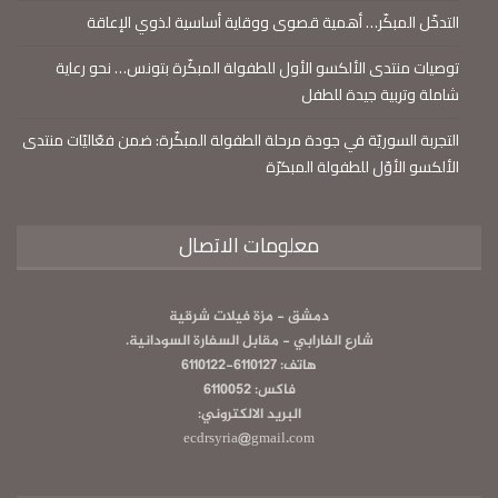
التدخّل المبكّر… أهمية قصوى ووقاية أساسية لذوي الإعاقة
توصيات منتدى الألكسو الأول للطفولة المبكّرة بتونس… نحو رعاية
شاملة وتربية جيدة للطفل
التجربة السوريّة في جودة مرحلة الطفولة المبكّرة: ضمن فعّاليّات منتدى
الألكسو الأوّل للطفولة المبكرّة
معلومات الاتصال
دمشق - مزة فيلات شرقية
شارع الفارابي - مقابل السفارة السودانية.
هاتف: 6110127-6110122
فاكس: 6110052
البريد الالكتروني:
ecdrsyria@gmail.com