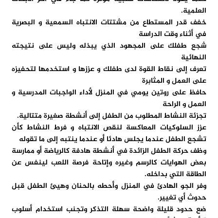
العلمية.
خفف قدر المستطاع من مشتتات الانتباه السمعية و البصرية
في أثناء وقت الدراسة
شجع طفلك على المجهود الذي يبذله وليس على نتيجته
النهائية
تعرف إلى نقاط القوة لدى طفلك و عززها و استخدمها لتحفيزه
على العمل و المثابرة
حافظ على روتين يومي في المنزل لأداء الواجبات المدرسية و
العمل و الراحة
تجزئة النشاط المطلوب من الطفل إلى أنشطة صغيرة متتالية.
عزز السلوكيات المعاكسة لنقص الانتباه و فرط النشاط كأن
تشجع الطفل عندما يجلس هادئا أو عندما ينتبه إلى ما تقوله
وظف حركة الطفل الزائدة في أنشطة هادفة كالرياضة أو ممارسة
بعض الهوايات كالرسم وغيره وإتاحة فرصة اللعب لينفس عن
الطاقة التي بداخله.
وفر الجو الهادئ في المنزل وأحطه بالحنان وهيئ الطفل قبل
حدوث أي تغيير.
ضع حدود قليلة واضحة سهلة التذكر وتجنب استخدام أسلوب