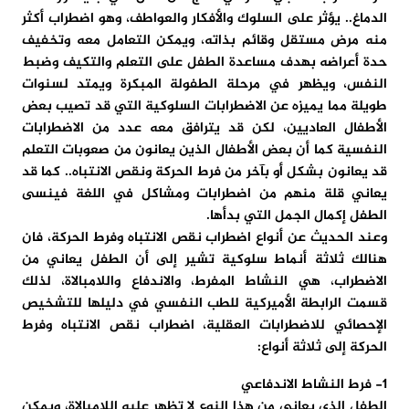
الدماغ.. يؤثر على السلوك والأفكار والعواطف، وهو اضطراب أكثر
منه مرض مستقل وقائم بذاته، ويمكن التعامل معه وتخفيف
حدة أعراضه بهدف مساعدة الطفل على التعلم والتكيف وضبط
النفس، ويظهر في مرحلة الطفولة المبكرة ويمتد لسنوات
طويلة مما يميزه عن الاضطرابات السلوكية التي قد تصيب بعض
الأطفال العاديين، لكن قد يترافق معه عدد من الاضطرابات
النفسية كما أن بعض الأطفال الذين يعانون من صعوبات التعلم
قد يعانون بشكل أو بآخر من فرط الحركة ونقص الانتباه.. كما قد
يعاني قلة منهم من اضطرابات ومشاكل في اللغة فينسى
الطفل إكمال الجمل التي بدأها.
وعند الحديث عن أنواع اضطراب نقص الانتباه وفرط الحركة، فان
هنالك ثلاثة أنماط سلوكية تشير إلى أن الطفل يعاني من
الاضطراب، هي النشاط المفرط، والاندفاع واللامبالاة، لذلك
قسمت الرابطة الأميركية للطب النفسي في دليلها للتشخيص
الإحصائي للاضطرابات العقلية، اضطراب نقص الانتباه وفرط
الحركة إلى ثلاثة أنواع:
1- فرط النشاط الاندفاعي
الطفل الذي يعاني من هذا النوع لا تظهر عليه اللامبالاة، ويمكن