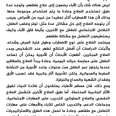
ليس هناك شك بأن الآباء يسعون إلى علاج طفلهم، وتوجد عدة
طرق تستخدم للعلاج وعادة ما يتم استخدام مجموعة منها.
وذلك لأن هذا الاضطراب أكثر تعقيدا من غيره من الأمراض، ويجب
أن يتوجه العلاج إلى حل مشاكل عدة مثل: توتر وغضب الطفل،
التفاعل الاجتماعي للطفل مع الآخرين، وأيضا قلق الآباء وكيف
يستطيعون التعامل مع مشكلة طفلهم.
ويعتمد العلاج على نوع الاضطراب وطول فترة المرض وشدته.
وأثبتت الدراسات أن أفضل النتائج تظهر عند التشخيص وبدء
العلاج المبكرين. أظهرت الأبحاث أن الأدوية يمكن أن تساعد
الطفل على ممارسة حياته اليومية. وعادة يبدأ العلاج بالعقاقير
عندما يتجاوز عمر الطفل ست سنوات. وتحد الأدوية من النشاط
المفرط والعدوانية. ولكن للأدوية آثار جانبية فقد تسبب الأرق
وفقدان الشهية والصداع والنرفزة.
ومع ذلك، فان معظم الأطباء يعتقدون أن فائدة الدواء تفوق
الآثار الجانبية المحتملة. أما طرق العلاج الأخرى فتشمل العلاج
النفسي، والعلاج السلوكي، التدريب على المهارات الاجتماعية،
وجماعات الدعم، والتدريب الخاص للآباء والأمهات على مهارات
التعامل مع طفلهم. وعادة ما تعمل هذه الطرق والاستراتيجيات