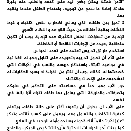
“الأمر” فمثلاً يمكن وضع اليد على كتفه والطلب منه بنبرة
هادئة إعادة ما سمع من توجيه، وامتداح الطفل عندما يتقيد
بها.
لا تميز بين طفلك الذي يعاني اضطراب نقص الانتباه و فرط
النشاط وبقية أطفالك من حيث القواعد و النظام الأسري.
الإجابة عن تساؤلات الطفل الكثيرة؛ هذه الإجابة يجب أن تكون
منطقية بعيده عن الإجابات الناقصة أو الخاطئة.
استخدم طرائق تدريس تعتمد على تعدد الحواس
على الأم أن تحاول تدريبه وتعويده على تناول وجباته الغذائية
في مواعيد ثابتة، واستذكار دروسه واللعب في الأوقات التي
خصصتها له، كذلك يجب أن تكثر من القراءة له وسرد الحكايات له
لتشجيعه على الإنصات والانتباه
دور الأب مهم جداً في مساعدته على التحكم في سلوكه
وتصرفاته، والطريقة التي يعامل بها طفله تترك أثرا بالغا في
نفسه
على الأب أن يحاول أن يتعرف أكثر على حالة طفله، ويتعلم
كيفية التخاطب والتعامل معه، ويعمل على كسب ثقته، وتذكر
“عزيز الأب” دائماً أنك قدوته وسنده وأمله الوحيد في العلاج.
كما بينت أخر الدراسات البحثية فأن؛ التشخيص المُبكر.. والعلاج