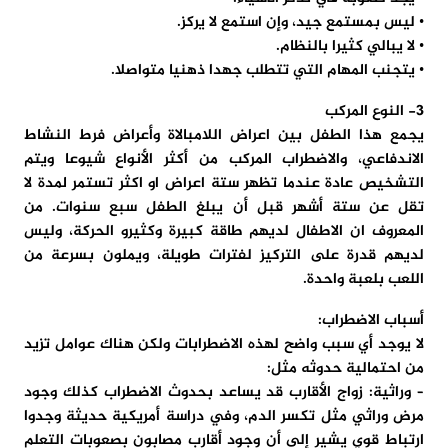
• ليس بمستمع جيد، وإن استمع لا يركز.
• لا يبالي كثيرا بالنظام.
• يتجنب المهام التي تتطلب جهدا ذهنيا متواصلا.
3- النوع المركب
يجمع هذا الطفل بين اعراض اللامبالاة وأعراض فرط النشاط
الاندفاعي، والاضطراب المركب من أكثر الأنواع شيوعا ويتم
التشخيص عادة عندما تظهر ستة اعراض او اكثر تستمر لمدة لا
تقل عن ستة أشهر قبل أن يبلغ الطفل سبع سنوات. من
المعروف ان الاطفال لديهم طاقة كبيرة وكثيرو الحركة، وليس
لديهم قدرة على التركيز لفترات طويلة، ويملون بسرعة من
اللعب بلعبة واحدة.
أسباب الاضطراب:
لا يوجد أي سبب واضح لهذه الاضطرابات ولكن هناك عوامل تزيد
من احتمالية حدوثه مثل:
– وراثية:
زواج الأقارب قد يساعد بحدوث الاضطراب كذلك وجود
مرض وراثي مثل تكسر الدم، وفي دراسة أمريكية حديثة وجدوا
ارتباط قوي يشير إلى أن وجود أقارب مصابون بصعوبات التعلم