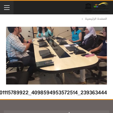
الصفحة الرئيسية
239363444_4098594953572514_6282644701115789922_n