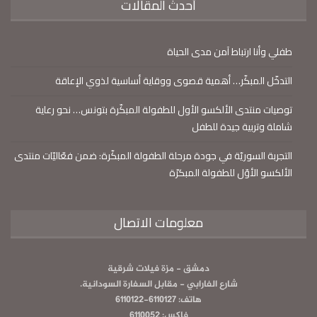
أحدث المقالات
طفلي وأنا ارتباط آمن مدى الحياة
التدخّل المبكّر… أهمية قصوى ووقاية أساسية لذوي الإعاقة
توصيات منتدى الألكسو الأول للطفولة المبكّرة بتونس… نحو رعاية
شاملة وتربية جيدة للطفل
التجربة السوريّة في جودة مرحلة الطفولة المبكّرة: ضمن فعّاليّات منتدى
الألكسو الأوّل للطفولة المبكرّة
معلومات الاتصال
دمشق - مزة فيلات شرقية
شارع الفارابي - مقابل السفارة السودانية.
هاتف: 6110127-6110122
فاكس: 6110052