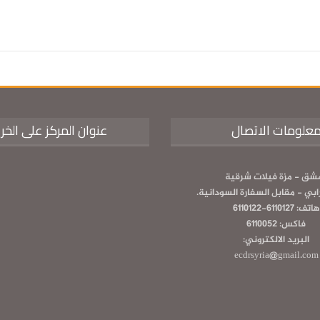
علومات الاتصال
عنوان المركز على الخر
شق - مزة فيلات شرقية
رابي - مقابل السفارة السودانية.
هاتف: 6110127-6110122
فاكس: 6110052
البريد الالكتروني:
ecdrsyria@gmail.com