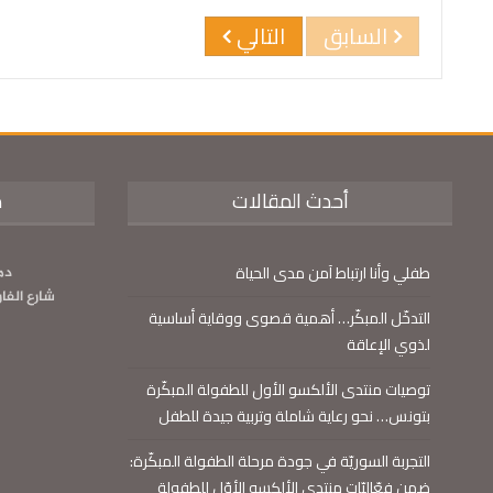
السابق
التالي
أحدث المقالات
م
طفلي وأنا ارتباط آمن مدى الحياة
دم
شارع الفا
التدخّل المبكّر… أهمية قصوى ووقاية أساسية
لذوي الإعاقة
توصيات منتدى الألكسو الأول للطفولة المبكّرة
بتونس… نحو رعاية شاملة وتربية جيدة للطفل
التجربة السوريّة في جودة مرحلة الطفولة المبكّرة:
ضمن فعّاليّات منتدى الألكسو الأوّل للطفولة