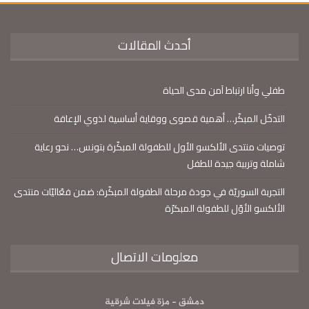
أحدث المقالات
طفلي وأنا ارتباط آمن مدى الحياة
التدخّل المبكّر… أهمية قصوى ووقاية أساسية لذوي الإعاقة
توصيات منتدى الألكسو الأول للطفولة المبكّرة بتونس… نحو رعاية
شاملة وتربية جيدة للطفل
التجربة السوريّة في جودة مرحلة الطفولة المبكّرة: ضمن فعّاليّات منتدى
الألكسو الأوّل للطفولة المبكرّة
معلومات الاتصال
دمشق - مزة فيلات شرقية