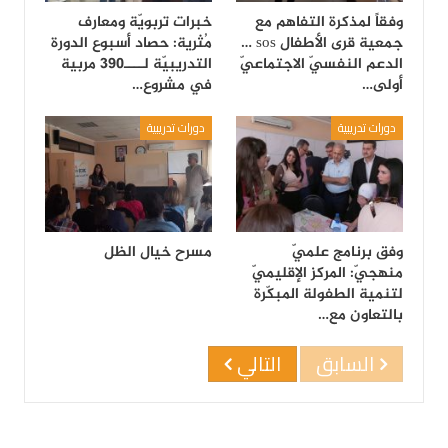
وفقاً لمذكرة التفاهم مع
خبرات تربويّة ومعارف
جمعية قرى الأطفال sos …
مُثرية: حصاد أسبوع الدورة
الدعم النفسيّ الاجتماعيّ
التدريبيّة لــــ390 مربية
أولى…
في مشروع…
دورات تدريبية
دورات تدريبية
وفق برنامج علميّ
مسرح خيال الظل
منهجيّ: المركز الإقليميّ
لتنمية الطفولة المبكّرة
بالتعاون مع…
السابق
التالي