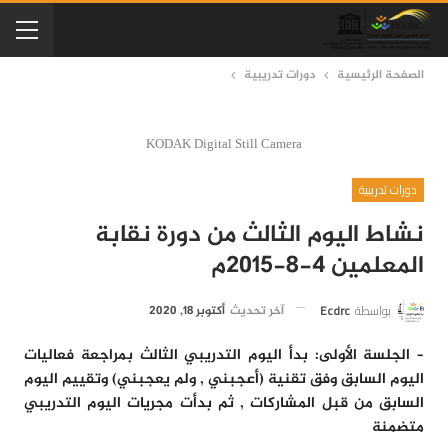
الصفحة الرئيسية
دورات تدريبية
KODAK Digital Still Camera
دورات تدريبية
نشاط اليوم الثالث من دورة نقابة
المعلمين 4-8-2015م
بواسطة
Ecdrc
آخر تحديث
أكتوبر 18, 2020
– الجلسة الأولى: بدأ اليوم التدريبي الثالث بمراجعة فعاليات
اليوم السابق وفق تقنية (أعجبني , ولم يعجبني) وتقييم اليوم
السابق من قبل المشاركات , ثم بدأت مجريات اليوم التدريبي
متضمنة