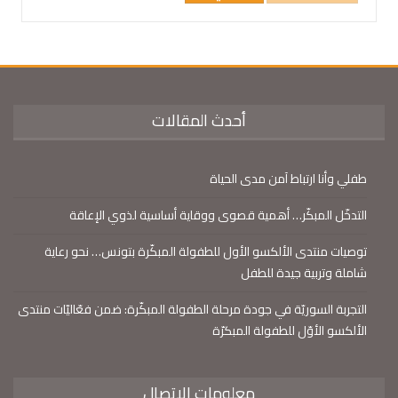
أحدث المقالات
طفلي وأنا ارتباط آمن مدى الحياة
التدخّل المبكّر… أهمية قصوى ووقاية أساسية لذوي الإعاقة
توصيات منتدى الألكسو الأول للطفولة المبكّرة بتونس… نحو رعاية
شاملة وتربية جيدة للطفل
التجربة السوريّة في جودة مرحلة الطفولة المبكّرة: ضمن فعّاليّات منتدى
الألكسو الأوّل للطفولة المبكرّة
معلومات الاتصال