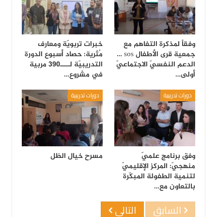
وفقاً لمذكرة التفاهم مع
خبرات تربويّة ومعارف
جمعية قرى الأطفال sos …
مُثرية: حصاد أسبوع الدورة
الدعم النفسيّ الاجتماعيّ
التدريبيّة لــــ390 مربية
أولى…
في مشروع…
دورات تدريبية
دورات تدريبية
وفق برنامج علميّ
مسرح خيال الظل
منهجيّ: المركز الإقليميّ
لتنمية الطفولة المبكّرة
بالتعاون مع…
السابق
التالي