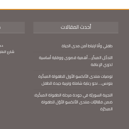
أحدث المقالات
م
طفلي وأنا ارتباط آمن مدى الحياة
دم
شارع الفا
التدخّل المبكّر… أهمية قصوى ووقاية أساسية
لذوي الإعاقة
توصيات منتدى الألكسو الأول للطفولة المبكّرة
بتونس… نحو رعاية شاملة وتربية جيدة للطفل
التجربة السوريّة في جودة مرحلة الطفولة المبكّرة:
ضمن فعّاليّات منتدى الألكسو الأوّل للطفولة
المبكرّة