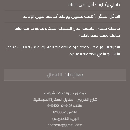
طفلي وأنا ارتباط آمن مدى الحياة
التدخّل المبكّر… أهمية قصوى ووقاية أساسية لذوي الإعاقة
توصيات منتدى الألكسو الأول للطفولة المبكّرة بتونس… نحو رعاية
شاملة وتربية جيدة للطفل
التجربة السوريّة في جودة مرحلة الطفولة المبكّرة: ضمن فعّاليّات منتدى
الألكسو الأوّل للطفولة المبكرّة
معلومات الاتصال
دمشق - مزة فيلات شرقية
شارع الفارابي - مقابل السفارة السودانية.
هاتف: 6110127-6110122
فاكس: 6110052
البريد الالكتروني:
ecdrsyria@gmail.com