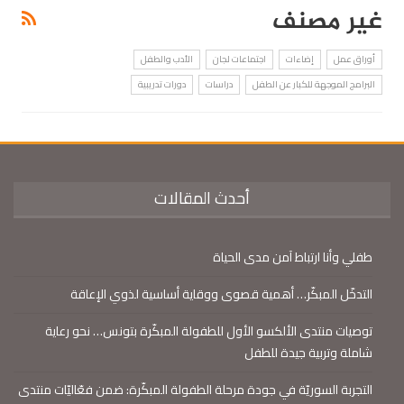
غير مصنف
أوراق عمل
إضاءات
اجتماعات لجان
الأدب والطفل
البرامج الموجهة للكبار عن الطفل
دراسات
دورات تدريبية
أحدث المقالات
طفلي وأنا ارتباط آمن مدى الحياة
التدخّل المبكّر… أهمية قصوى ووقاية أساسية لذوي الإعاقة
توصيات منتدى الألكسو الأول للطفولة المبكّرة بتونس… نحو رعاية
شاملة وتربية جيدة للطفل
التجربة السوريّة في جودة مرحلة الطفولة المبكّرة: ضمن فعّاليّات منتدى