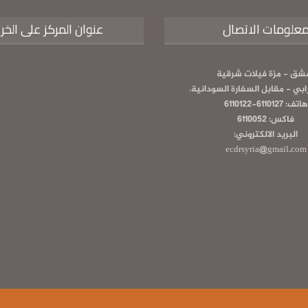
علومات الاتصال
عنوان المركز على الخر
شق - مزة فيلات شرقية
رابي - مقابل السفارة السودانية.
هاتف: 6110127-6110122
فاكس: 6110052
البريد الالكتروني:
ecdrsyria@gmail.com