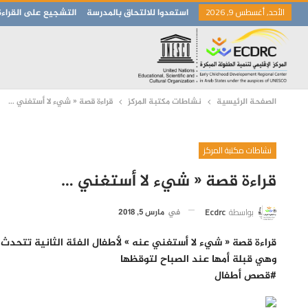
الأحد, أغسطس 9, 2026
استعدوا للالتحاق بالمدرسة
التشجيع على القراءة
الصفحة الرئيسية
نشاطات مكتبة المركز
قراءة قصة « شيء لا أستغني …
نشاطات مكتبة المركز
قراءة قصة « شيء لا أستغني …
بواسطة
Ecdrc
في
مارس 5, 2018
قراءة قصة « شيء لا أستغني عنه » لأطفال الفئة الثانية تتحد
وهي قبلة أمها عند الصباح لتوقظها
#قصص أطفال