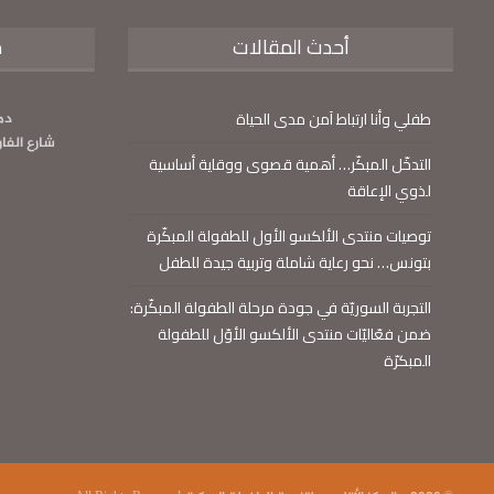
أحدث المقالات
م
طفلي وأنا ارتباط آمن مدى الحياة
دم
شارع الفا
التدخّل المبكّر… أهمية قصوى ووقاية أساسية
لذوي الإعاقة
توصيات منتدى الألكسو الأول للطفولة المبكّرة
بتونس… نحو رعاية شاملة وتربية جيدة للطفل
التجربة السوريّة في جودة مرحلة الطفولة المبكّرة:
ضمن فعّاليّات منتدى الألكسو الأوّل للطفولة
المبكرّة