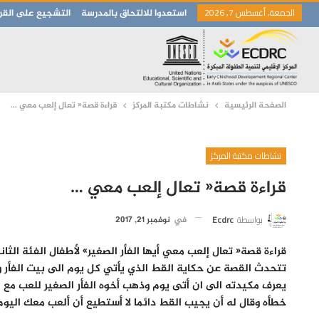
الجمعة, أغسطس 7, 2026
استعدوا للالتحاق بالمدرسة
التشجيع على القرا
الصفحة الرئيسية
نشاطات مكتبة المركز
قراءة قصة« تعال إلعب معي …
نشاطات مكتبة المركز
قراءة قصة« تعال إلعب معي …
بواسطة
Ecdrc
في
نوفمبر 21, 2017
قراءة قصة« تعال إلعب معي أيها الفأر الصغير» لأطفال الفئة الثان
تتحدث القصة عن حكاية القط الذي يأتي كل يوم الى بيت الفأر وي
يعرف مكيدته الى ان أتى يوم وذهب أخوه الفأر الصغير للعب مع ا
خطأه وقال له أن يجيب القط دائما لا أستطيع أن ألعب معك اليوم