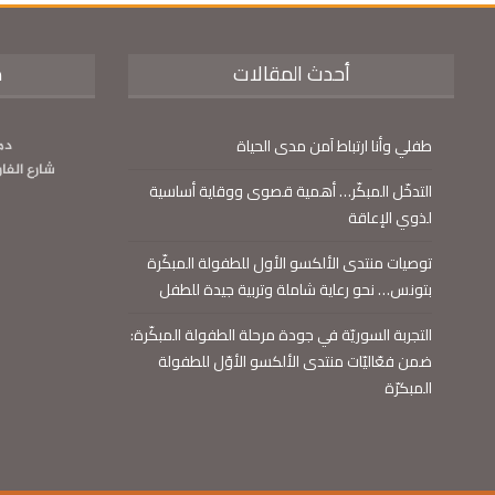
أحدث المقالات
م
طفلي وأنا ارتباط آمن مدى الحياة
دم
شارع الفا
التدخّل المبكّر… أهمية قصوى ووقاية أساسية
لذوي الإعاقة
توصيات منتدى الألكسو الأول للطفولة المبكّرة
بتونس… نحو رعاية شاملة وتربية جيدة للطفل
التجربة السوريّة في جودة مرحلة الطفولة المبكّرة:
ضمن فعّاليّات منتدى الألكسو الأوّل للطفولة
المبكرّة