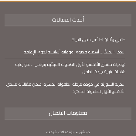
أحدث المقالات
طفلي وأنا ارتباط آمن مدى الحياة
التدخّل المبكّر… أهمية قصوى ووقاية أساسية لذوي الإعاقة
توصيات منتدى الألكسو الأول للطفولة المبكّرة بتونس… نحو رعاية
شاملة وتربية جيدة للطفل
التجربة السوريّة في جودة مرحلة الطفولة المبكّرة: ضمن فعّاليّات منتدى
الألكسو الأوّل للطفولة المبكرّة
معلومات الاتصال
دمشق - مزة فيلات شرقية