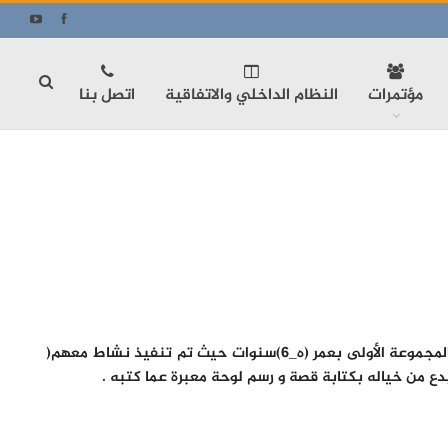
مؤتمرات
النظام الداخلي والاتفاقية
اتصل بنا
قراءة قصة (غسان أمي هي المؤلف) للأطفال الكبار تعرف الأطفال على مراحل إنتاج القصة و بعدها تم تقسيم الأطفال إلى مجموعتين المجموعة الأولى بعمر (ه_٦)سنوات حيث تم تنفيذ نشاط معهم(
 من خياله بكتابة قصة و رسم لوحة معبرة عما كتبه .