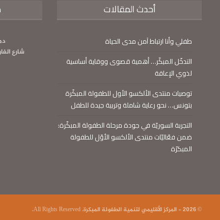
أحدث المقالات
م
طفلي وأنا ارتباط آمن مدى الحياة
دم
شارع الفا
التدخّل المبكّر… أهمية قصوى ووقاية أساسية
لذوي الإعاقة
توصيات منتدى الألكسو الأول للطفولة المبكّرة
بتونس… نحو رعاية شاملة وتربية جيدة للطفل
التجربة السوريّة في جودة مرحلة الطفولة المبكّرة:
ضمن فعّاليّات منتدى الألكسو الأوّل للطفولة
المبكرّة
© 2026 - المركز الأقليمي لتنمية الطفولة المبكرة. All Rights Reserved.