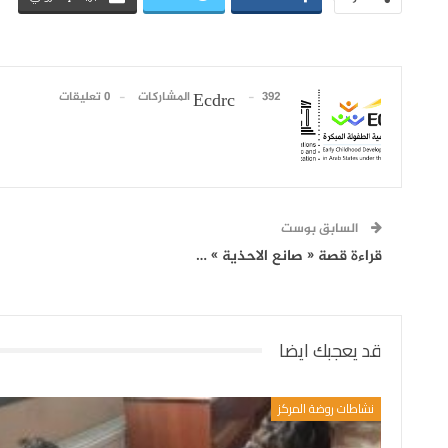
392 المشاركات
0 تعليقات
Ecdrc
السابق بوست
قراءة قصة « صانع الاحذية » …
قد يعجبك ايضا
نشاطات روضة المركز