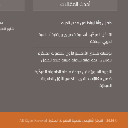
أحدث المقالات
م
طفلي وأنا ارتباط آمن مدى الحياة
دم
شارع الفا
التدخّل المبكّر… أهمية قصوى ووقاية أساسية
لذوي الإعاقة
توصيات منتدى الألكسو الأول للطفولة المبكّرة
بتونس… نحو رعاية شاملة وتربية جيدة للطفل
التجربة السوريّة في جودة مرحلة الطفولة المبكّرة:
ضمن فعّاليّات منتدى الألكسو الأوّل للطفولة
المبكرّة
© 2026 - المركز الأقليمي لتنمية الطفولة المبكرة. All Rights Reserved.