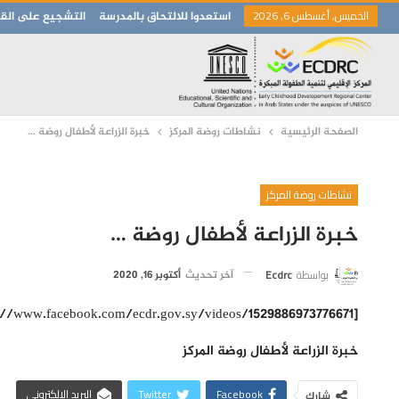
الخميس, أغسطس 6, 2026
استعدوا للالتحاق بالمدرسة
التشجيع على القر
الصفحة الرئيسية
نشاطات روضة المركز
خبرة الزراعة لأطفال روضة …
نشاطات روضة المركز
خبرة الزراعة لأطفال روضة …
بواسطة
Ecdrc
آخر تحديث
أكتوبر 16, 2020
[facebook_video url =”https://www.facebook.com/ecdr.gov.sy/videos/1529886973776671/”]
خبرة الزراعة لأطفال روضة المركز
Facebook
Twitter
البريد الإلكتروني
شارك