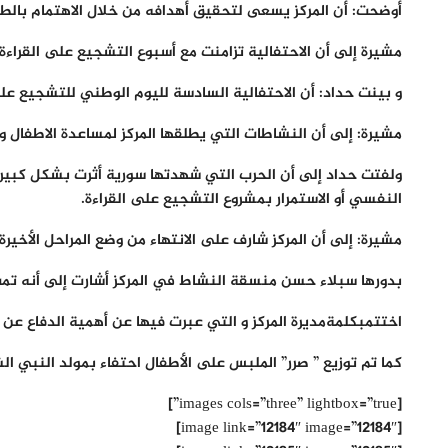
أوضحت: أ
ن المركز يسعى لتحقيق أهدافه من خلال الاهتمام بالط
مشيرة
إلى أن الاحتفالية تزامنت مع أسبوع التشجيع على القراءة ا
و
بينت
حداد: أن الاحتفالية السادسة لليوم الوطني للتشجيع على
مشيرة
: إلى أن النشاطات التي يطلقها المركز لمساعدة الاطفال
و
لفتت حداد
إلى أن الحرب التي شهدتها سورية أثرت بشكل كبير 
النفسي أو الاستمرار بمشروع التشجيع على القراءة.
مشيرة
: إلى أن المركز شارف على الانتهاء من وضع المراحل الأخيرة لاستراتيجية الطفولة لعام 2020 التي تنفذ مع ج
بدورها
سبلاء حسن
منسقة النشاط في المركز أشارت إلى أنه تمت
اختتم
بكلمةمديرة المركز و التي عبرت فيها عن أهمية الدفاع عن 
كما تم توزيع ” صرر” الملبس على الأطفال احتفاء بمولد النبي ا
[images cols=”three” lightbox=”true”]
[image link=”12184″ image=”12184″]