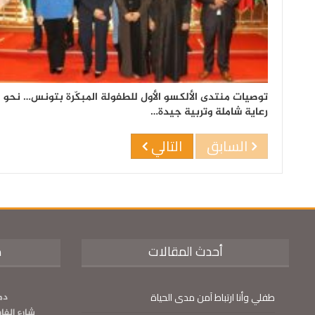
توصيات منتدى الألكسو الأول للطفولة المبكّرة بتونس… نحو
رعاية شاملة وتربية جيدة…
السابق
التالي
أحدث المقالات
م
طفلي وأنا ارتباط آمن مدى الحياة
دم
شارع الفا