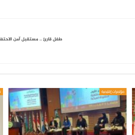
طفل قارئ .. مستقبل آمن الاحتفا
مؤتمرات إقليمية
ن