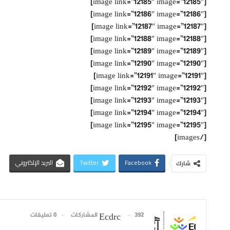
[image link=”12185″ image=”12185″]
[image link=”12186″ image=”12186″]
[image link=”12187″ image=”12187″]
[image link=”12188″ image=”12188″]
[image link=”12189″ image=”12189″]
[image link=”12190″ image=”12190″]
[image link=”12191″ image=”12191″]
[image link=”12192″ image=”12192″]
[image link=”12193″ image=”12193″]
[image link=”12194″ image=”12194″]
[image link=”12195″ image=”12195″]
[/images]
Facebook
Twitter
البريد الإلكتروني
شارك
392 المشاركات
0 تعليقات
Ecdrc