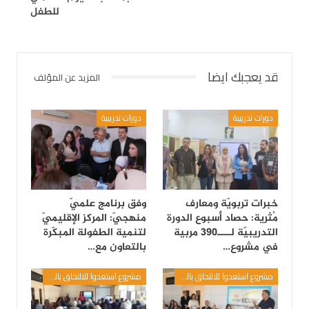
للطفل
قد يعجبك ايضا
المزيد عن المؤلف
دورات تدريبية
دورات تدريبية
خبرات تربويّة ومعارف
وفق برنامج علميّ
مُثرية: حصاد أسبوع الدورة
منهجيّ: المركز الإقليميّ
التدريبيّة لــــ390 مربية
لتنمية الطفولة المبكّرة
في مشروع…
بالتعاون مع…
مشروع استعدوا للالتحاق بالمدرسة
مشروع استعدوا للالتحاق بالمدرسة