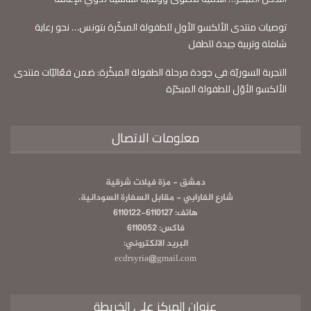
توصيات منتدى الألكسو الأول للطفولة المبكّرة بتونس… نحو رعاية
شاملة وتربية جيدة للطفل
التجربة السوريّة في جودة مرحلة الطفولة المبكّرة: ضمن فعّاليّات منتدى
الألكسو الأوّل للطفولة المبكرّة
معلومات الاتصال
دمشق - مزة فيلات شرقية
شارع الفارابي - مقابل السفارة السودانية.
هاتف: 6110127-6110122
فاكس: 6110052
البريد الالكتروني:
ecdrsyria@gmail.com
عنوان المركز على الخريطة