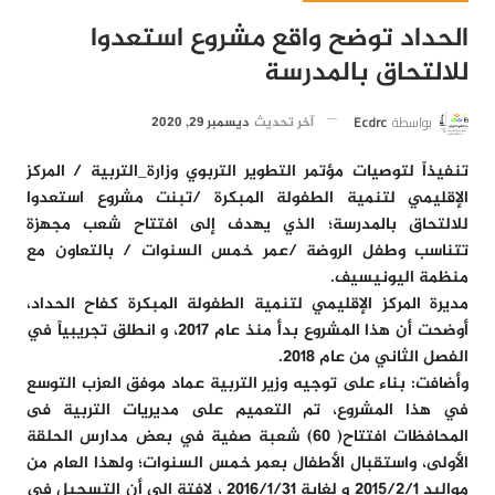
الحداد توضح واقع مشروع استعدوا
للالتحاق بالمدرسة
بواسطة
Ecdrc
آخر تحديث
ديسمبر 29, 2020
تنفيذاً لتوصيات مؤتمر التطوير التربوي وزارة_التربية / المركز
الإقليمي لتنمية الطفولة المبكرة /تبنت مشروع استعدوا
للالتحاق بالمدرسة؛ الذي يهدف إلى افتتاح شعب مجهزة
تتناسب وطفل الروضة /عمر خمس السنوات / بالتعاون مع
منظمة اليونيسيف.
مديرة المركز الإقليمي لتنمية الطفولة المبكرة كفاح الحداد،
أوضحت أن هذا المشروع بدأ منذ عام ٢٠١٧، و انطلق تجريبياً في
الفصل الثاني من عام ٢٠١٨.
وأضافت: بناء على توجيه وزير التربية عماد موفق العزب التوسع
في هذا المشروع، تم التعميم على مديريات التربية فى
المحافظات افتتاح( ٦٠) شعبة صفية في بعض مدارس الحلقة
الأولى، واستقبال الأطفال بعمر خمس السنوات؛ ولهذا العام من
مواليد ٢٠١٥/٢/١ و لغاية ٢٠١٦/١/٣١ ، لافتة إلى أن التسجيل في