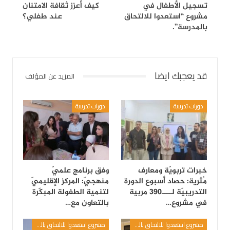
تسجيل الأطفال في
كيف أعزز ثقافة الامتنان
مشروع “استعدوا للالتحاق
عند طفلي؟
بالمدرسة”.
قد يعجبك ايضا
المزيد عن المؤلف
دورات تدريبية
دورات تدريبية
خبرات تربويّة ومعارف
وفق برنامج علميّ
مُثرية: حصاد أسبوع الدورة
منهجيّ: المركز الإقليميّ
التدريبيّة لــــ390 مربية
لتنمية الطفولة المبكّرة
في مشروع…
بالتعاون مع…
مشروع استعدوا للالتحاق بالمدرسة
مشروع استعدوا للالتحاق بالمدرسة