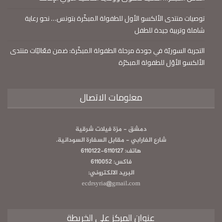
توصيات منتدى الألكسو الأول للطفولة المبكّرة بتونس… نحو رعاية
شاملة وتربية جيدة للطفل
التجربة السوريّة في جودة مرحلة الطفولة المبكّرة: ضمن فعّاليّات منتدى
الألكسو الأوّل للطفولة المبكرّة
معلومات الاتصال
دمشق - مزة فيلات شرقية
شارع الفارابي - مقابل السفارة السودانية.
هاتف: 6110127-6110122
فاكس: 6110052
البريد الالكتروني:
ecdrsyria@gmail.com
عنوان المركز على الخريطة