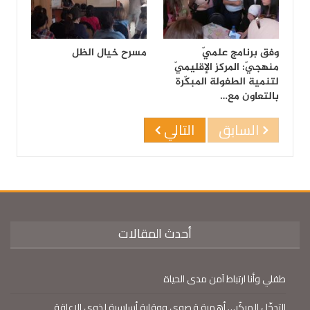
وفق برنامج علميّ
مسرح خيال الظل
منهجيّ: المركز الإقليميّ
لتنمية الطفولة المبكّرة
بالتعاون مع…
السابق
التالي
أحدث المقالات
طفلي وأنا ارتباط آمن مدى الحياة
التدخّل المبكّر… أهمية قصوى ووقاية أساسية لذوي الإعاقة