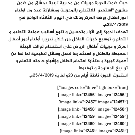
حيث ضمت الدورة مربيات من مديرية تربية دمشق من ضمن
مشروع “استعدوا للالتحاق بالمدرسة ومشاركة عدد من اولياء
امور اطفال روضة المركز وذلك في اليوم الثلاثاء الواقع في
23/4/2019م.
تهدف الدورة إلى اثراء وتحسين و تنوع أساليب عملية التعليم و
التعلم و توسيع خبرات الطفل من خلال تدريب أولياء أمور أطفال
المركز و مربيات أطفال الرياض على استخدام توالف البيئة
المحيطة بالطفل و استثمارها لعمل وسائل تعليمية لما لها من
أهمية كبيرة باستثارة اهتمام الطفل وإشباع حاجته للتعلم و
ترسيخ المعلومة و توفيرها.
استمرت الدورة ثلاثة أيام من 23و لغاية 25/4/2019م.
[images cols=”three” lightbox=”true”]
[image link=”12456″ image=”12456″]
[image link=”12457″ image=”12457″]
[image link=”12458″ image=”12458″]
[image link=”12459″ image=”12459″]
[image link=”12460″ image=”12460″]
[image link=”12461″ image=”12461″]