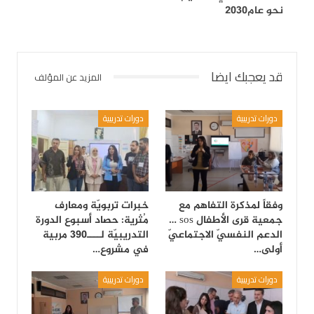
نحو عام2030
قد يعجبك ايضا
المزيد عن المؤلف
دورات تدريبية
دورات تدريبية
وفقاً لمذكرة التفاهم مع
خبرات تربويّة ومعارف
جمعية قرى الأطفال sos …
مُثرية: حصاد أسبوع الدورة
الدعم النفسيّ الاجتماعيّ
التدريبيّة لــــ390 مربية
أولى…
في مشروع…
دورات تدريبية
دورات تدريبية