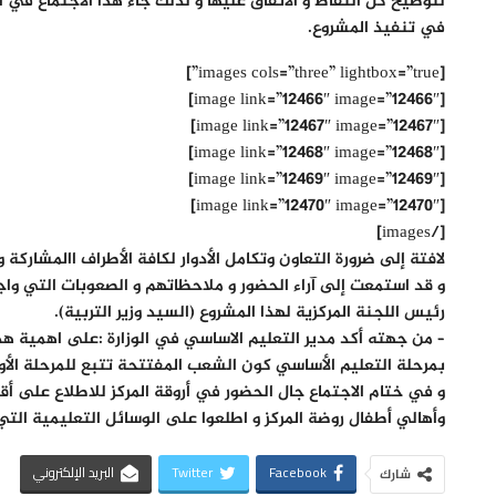
لتوضيح كل النقاط و الاتفاق عليها و لذلك جاء هذا الاجتماع ف
في تنفيذ المشروع.
[images cols=”three” lightbox=”true”]
[image link=”12466″ image=”12466″]
[image link=”12467″ image=”12467″]
[image link=”12468″ image=”12468″]
[image link=”12469″ image=”12469″]
[image link=”12470″ image=”12470″]
[/images]
لافتة إلى ضرورة التعاون وتكامل الأدوار لكافة الأطراف االمشارك
و قد استمعت إلى آراء الحضور و ملاحظاتهم و الصعوبات التي وا
رئيس اللجنة المركزية لهذا المشروع (السيد وزير التربية).
– من جهته أكد مدير التعليم الاساسي في الوزارة :على اهمية هذا
بمرحلة التعليم الأساسي كون الشعب المفتتحة تتبع للمرحلة الأو
و في ختام الاجتماع جال الحضور في أروقة المركز للاطلاع على 
وأهالي أطفال روضة المركز و اطلعوا على الوسائل التعليمية التي
Facebook
Twitter
البريد الإلكتروني
شارك