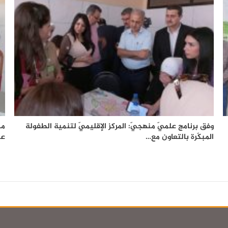
وفق برنامج علميّ منهجيّ: المركز الإقليميّ لتنمية الطفولة
من
المبكّرة بالتعاون مع…
عم