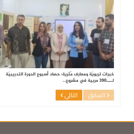
خبرات تربويّة ومعارف مُثرية: حصاد أسبوع الدورة التدريبيّة
لــــ390 مربية في مشروع…
السابق
التالي