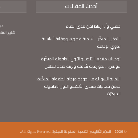
أحدث المقالات
م
طفلي وأنا ارتباط آمن مدى الحياة
دم
شارع الفا
التدخّل المبكّر… أهمية قصوى ووقاية أساسية
لذوي الإعاقة
توصيات منتدى الألكسو الأول للطفولة المبكّرة
بتونس… نحو رعاية شاملة وتربية جيدة للطفل
التجربة السوريّة في جودة مرحلة الطفولة المبكّرة:
ضمن فعّاليّات منتدى الألكسو الأوّل للطفولة
المبكرّة
© 2026 - المركز الأقليمي لتنمية الطفولة المبكرة. All Rights Reserved.