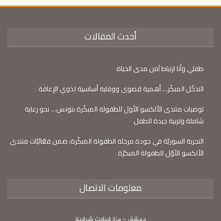
أحدث المقالات
طفلي وأنا ارتباط آمن مدى الحياة
التدخّل المبكّر… أهمية قصوى ووقاية أساسية لذوي الإعاقة
توصيات منتدى الألكسو الأول للطفولة المبكّرة بتونس… نحو رعاية
شاملة وتربية جيدة للطفل
التجربة السوريّة في جودة مرحلة الطفولة المبكّرة: ضمن فعّاليّات منتدى
الألكسو الأوّل للطفولة المبكرّة
معلومات الاتصال
دمشق - مزة فيلات شرقية