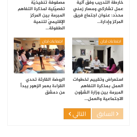
خارطة التدريب وفق آلية
مصفوفة تنفيذيّة
عمل تشاركي ومسار زمني
تفصيّلية لمذكرة التفاهم
محدّد: عنوان اجتماع فريق
المبرمة بين المركز
المركز وإدارة…
الإقليميّ لتنمية
الطفولة…
اجتماعات لجان
اجتماعات لجان
استعراض وتقييم لخطوات
الروضة القارئة تحدي
العمل بمذكرة التفاهم
القراءة بعمر الزهور يبدأ
المبرمة بين وزارة الشؤون
من دمشق
الاجتماعية والعمل…
السابق
التالي