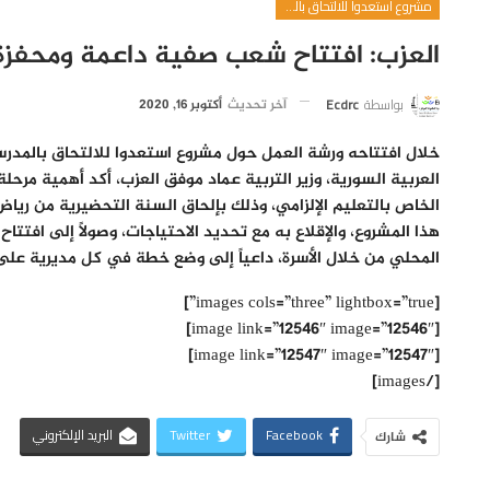
مشروع استعدوا للالتحاق بالمدرسة
العزب: افتتاح شعب صفية داعمة ومحفزة
بواسطة
Ecdrc
آخر تحديث
أكتوبر 16, 2020
خلال افتتاحه ورشة العمل حول مشروع استعدوا للالتحاق بالمدرس
العربية السورية، وزير التربية عماد موفق العزب، أكد أهمية مر
الخاص بالتعليم الإلزامي، وذلك بإلحاق السنة التحضيرية من رياض 
هذا المشروع، والإقلاع به مع تحديد الاحتياجات، وصولاً إلى اف
المحلي من خلال الأسرة، داعياً إلى وضع خطة في كل مديرية على 
[images cols=”three” lightbox=”true”]
[image link=”12546″ image=”12546″]
[image link=”12547″ image=”12547″]
[/images]
Facebook
Twitter
البريد الإلكتروني
شارك