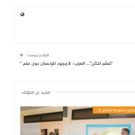
القادم بوست
“تَعلَّم لتكُن”… العزب : لا وجود للإنسان دون علم “
المزيد عن المؤلف
مشروع استعدوا للالتحاق بالمدرسة