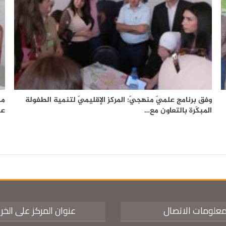
وفق برنامج علميّ منهجيّ: المركز الإقليميّ لتنمية الطفولة
من
المبكّرة بالتعاون مع…
عم
علومات الاتصال
عنوان المركز على الخر