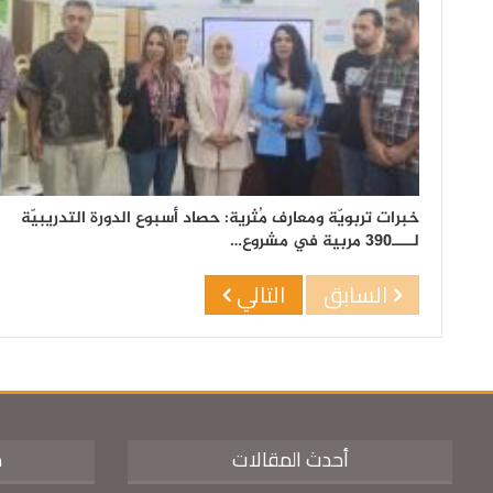
خبرات تربويّة ومعارف مُثرية: حصاد أسبوع الدورة التدريبيّة
لــــ390 مربية في مشروع…
السابق
التالي
أحدث المقالات
م