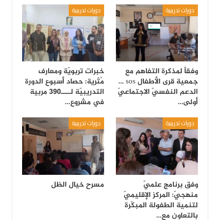
دورات تدريبية
دورات تدريبية
وفقاً لمذكرة التفاهم مع
خبرات تربويّة ومعارف
جمعية قرى الأطفال sos …
مُثرية: حصاد أسبوع الدورة
الدعم النفسيّ الاجتماعيّ
التدريبيّة لــــ390 مربية
أولى…
في مشروع…
دورات تدريبية
دورات تدريبية
وفق برنامج علميّ
مسرح خيال الظل
منهجيّ: المركز الإقليميّ
لتنمية الطفولة المبكّرة
بالتعاون مع…