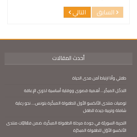
السابق
التالي
أحدث المقالات
طفلي وأنا ارتباط آمن مدى الحياة
التدخّل المبكّر… أهمية قصوى ووقاية أساسية لذوي الإعاقة
توصيات منتدى الألكسو الأول للطفولة المبكّرة بتونس… نحو رعاية
شاملة وتربية جيدة للطفل
التجربة السوريّة في جودة مرحلة الطفولة المبكّرة: ضمن فعّاليّات منتدى
الألكسو الأوّل للطفولة المبكرّة