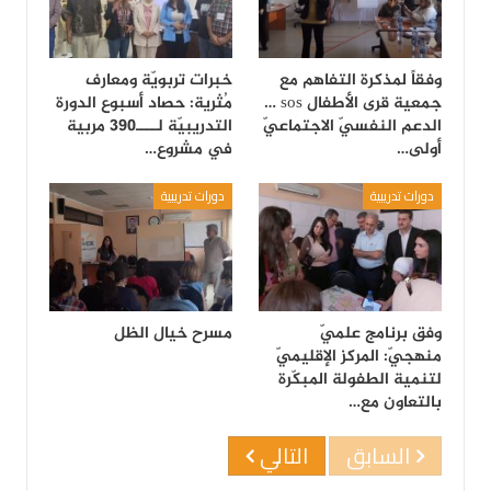
وفقاً لمذكرة التفاهم مع
خبرات تربويّة ومعارف
جمعية قرى الأطفال sos …
مُثرية: حصاد أسبوع الدورة
الدعم النفسيّ الاجتماعيّ
التدريبيّة لــــ390 مربية
أولى…
في مشروع…
دورات تدريبية
دورات تدريبية
وفق برنامج علميّ
مسرح خيال الظل
منهجيّ: المركز الإقليميّ
لتنمية الطفولة المبكّرة
بالتعاون مع…
السابق
التالي