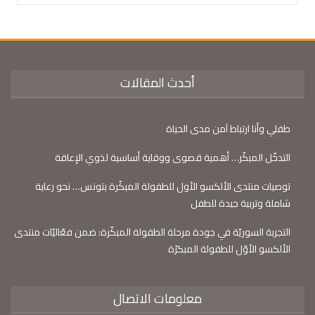
أحدث المقالات
طفلي وأنا ارتباط آمن مدى الحياة
التدخّل المبكّر… أهمية قصوى ووقاية أساسية لذوي الإعاقة
توصيات منتدى الألكسو الأول للطفولة المبكّرة بتونس… نحو رعاية
شاملة وتربية جيدة للطفل
التجربة السوريّة في جودة مرحلة الطفولة المبكّرة: ضمن فعّاليّات منتدى
الألكسو الأوّل للطفولة المبكرّة
معلومات الاتصال