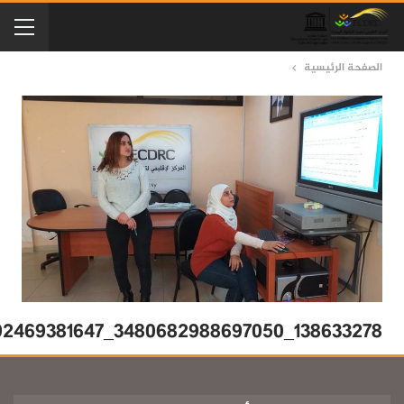
الصفحة الرئيسية
138633278_3480682988697050_8571558192469381647_n