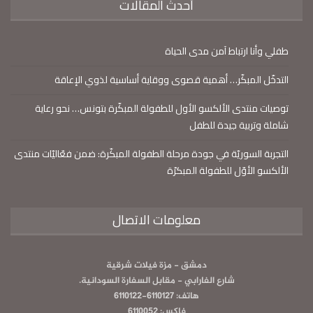
أحدث المقالات
طفلي وأنا ارتباط آمن مدى الحياة
التدخّل المبكّر… أهمية قصوى ووقاية أساسية لذوي الإعاقة
توصيات منتدى الألكسو الأول للطفولة المبكّرة بتونس… نحو رعاية
شاملة وتربية جيدة للطفل
التجربة السوريّة في جودة مرحلة الطفولة المبكّرة: ضمن فعّاليّات منتدى
الألكسو الأوّل للطفولة المبكرّة
معلومات الاتصال
دمشق - مزة فيلات شرقية
شارع الفارابي - مقابل السفارة السودانية.
هاتف: 6110127-6110122
فاكس: 6110052