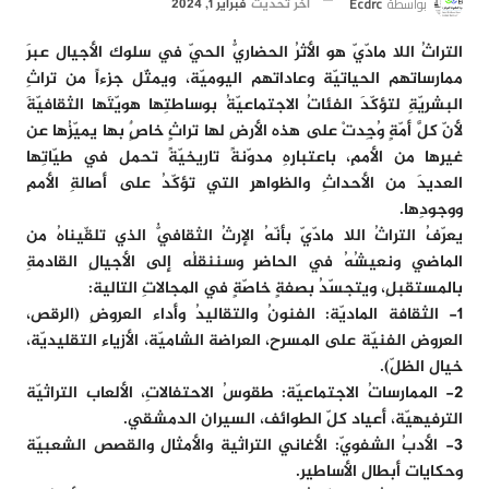
بواسطة
Ecdrc
آخر تحديث
فبراير 1, 2024
التراثُ اللا مادّيّ هو الأثرُ الحضاريُّ الحيّ في سلوك الأجيال عبرَ
ممارساتهم الحياتيّة وعاداتهم اليوميّة، ويمثّل جزءاً من تراثِ
البشريّةِ لتؤكّدَ الفئاتُ الاجتماعيّةُ بوساطتِها هويّتَها الثقافيّةَ
لأنّ كلَّ أمّةٍ وُجِدتْ على هذه الأرضِ لها تراثٍ خاصٌٍ بها يميّزُها عن
غيرِها من الأممِ، باعتبارِهِ مدوّنةً تاريخيّةً تحمل في طيّاتِها
العديدَ من الأحداثِ والظواهرِ التي تؤكّدُ على أصالةِ الأممِ
ووجودِها.
يعرّفُ التراثُ اللا مادّيّ بأنّهُ الإرثُ الثقافيُّ الذي تلقّيناهُ من
الماضي ونعيشُهُ في الحاضرِ وسننقلُه إلى الأجيالِ القادمةِ
بالمستقبلِ، ويتجسّدُ بصفةٍ خاصّةٍ في المجالاتِ التالية:
1- الثقافة الماديّة: الفنونُ والتقاليدُ وأداء العروضِ (الرقص،
العروض الفنيّة على المسرح، العراضة الشاميّة، الأزياء التقليديّة،
خيال الظلّ).
2- الممارساتُ الاجتماعيّة: طقوسُ الاحتفالاتِ، الألعاب التراثيّة
الترفيهيّة، أعياد كلّ الطوائف، السيران الدمشقي.
3- الأدبُ الشفويّ: الأغاني التراثية والأمثال والقصص الشعبيّة
وحكايات أبطال الأساطير.