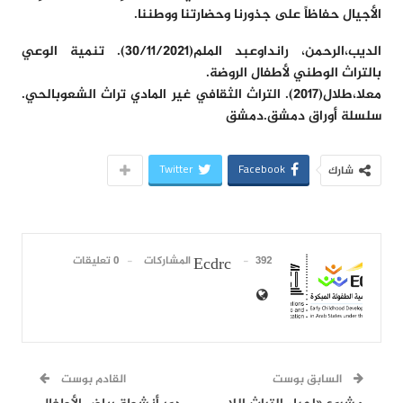
الأجيال حفاظاً على جذورنا وحضارتنا ووطننا.
الديب،الرحمن، رانداوعبد الملم(٣٠/١١/٢٠٢١). تنمية الوعي
بالتراث الوطني لأطفال الروضة.
معلا،طلال(٢٠١٧). التراث الثقافي غير المادي تراث الشعوبالحي.
سلسلة أوراق دمشق.دمشق
Twitter
Facebook
شارك
392 المشاركات
0 تعليقات
Ecdrc
السابق بوست
القادم بوست