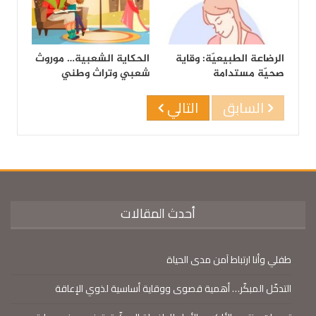
الرضاعة الطبيعيّة: وقاية
الحكاية الشعبية… موروث
صحيّة مستدامة
شعبي وتراث وطني
السابق
التالي
أحدث المقالات
طفلي وأنا ارتباط آمن مدى الحياة
التدخّل المبكّر… أهمية قصوى ووقاية أساسية لذوي الإعاقة