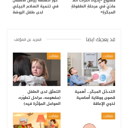
مشروعِ «إحياء التراث اللا
دور أنشطة رياض الأطفال
مادّيّ في مرحلةِ الطفولةِ
في تنمية السلام البيئي
المبكّرةِ»
لدى طفل الروضة
قد يعجبك ايضا
المزيد عن المؤلف
مقالات
مقالات
التدخّل المبكّر… أهمية
التعلّق لدى الطفل
قصوى ووقاية أساسية
(مفهومه، مراحل تطوّره،
لذوي الإعاقة
العوامل المؤثّرة فيه)
مقالات
مقالات