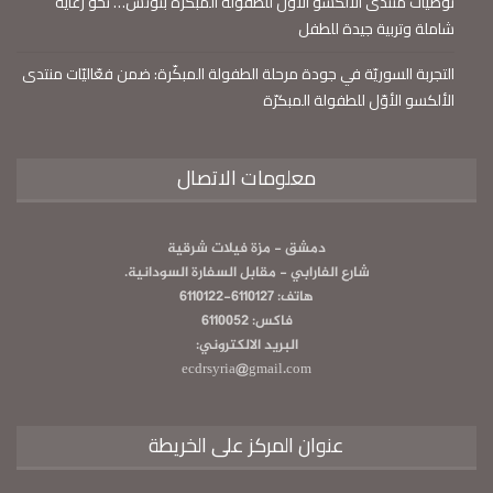
توصيات منتدى الألكسو الأول للطفولة المبكّرة بتونس… نحو رعاية
شاملة وتربية جيدة للطفل
التجربة السوريّة في جودة مرحلة الطفولة المبكّرة: ضمن فعّاليّات منتدى
الألكسو الأوّل للطفولة المبكرّة
معلومات الاتصال
دمشق - مزة فيلات شرقية
شارع الفارابي - مقابل السفارة السودانية.
هاتف: 6110127-6110122
فاكس: 6110052
البريد الالكتروني:
ecdrsyria@gmail.com
عنوان المركز على الخريطة