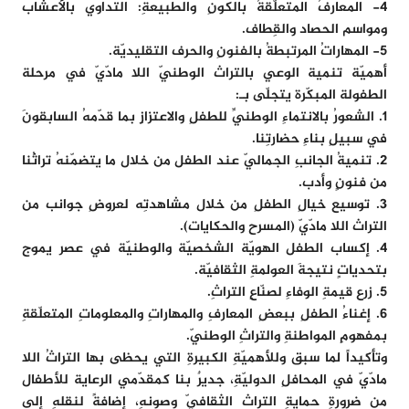
4- المعارفُ المتعلّقةُ بالكونِ والطبيعةِ: التداوي بالأعشاب
ومواسم الحصاد والقِطاف.
5- المهاراتُ المرتبطةُ بالفنونِ والحرف التقليديّة.
أهميّة تنمية الوعي بالتراث الوطنيّ اللا مادّيّ في مرحلة
الطفولة المبكّرة يتجلّى بـ:
١. الشعورُ بالانتماءِ الوطنيِّ للطفلِ والاعتزازِ بما قدّمهُ السابقونَ
في سبيلِ بناءِ حضارتِنا.
٢. تنميةُ الجانبِ الجماليّ عند الطفل من خلال ما يتضمّنهُ تراثُنا
من فنونٍ وأدب.
٣. توسيع خيالِ الطفلِ من خلال مشاهدتِه لعروضِ جوانب من
التراث اللا مادّيّ (المسرح والحكايات).
٤. إكساب الطفل الهويّة الشخصيّة والوطنيّة في عصر يموج
بتحدياتٍ نتيجةَ العولمةِ الثقافيّة.
٥. زرع قيمةِ الوفاءِ لصنّاعِ التراثِ.
٦. إغناءُ الطفلِ ببعضِ المعارفِ والمهاراتِ والمعلوماتِ المتعلّقةِ
بمفهومِ المواطنةِ والتراثِ الوطنيّ.
وتأكيداً لما سبق وللأهميّةِ الكبيرةِ التي يحظى بها التراثُ اللا
مادّيّ في المحافلِ الدوليّةِ، جديرٌ بنا كمقدّمي الرعاية للأطفال
من ضرورةِ حمايةِ التراث الثقافيّ وصونهِ، إضافةً لنقلهِ إلى