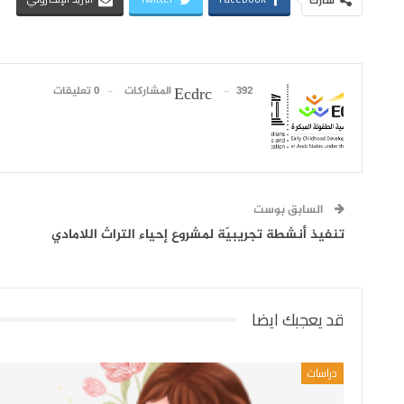
شارك
392 المشاركات
0 تعليقات
Ecdrc
السابق بوست
تنفيذ أنشطة تجريبيّة لمشروع إحياء التراث اللامادي
قد يعجبك ايضا
دراسات