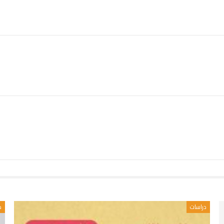
دراسات
د