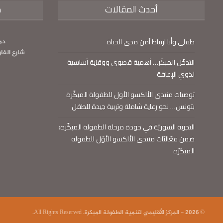
أحدث المقالات
م
طفلي وأنا ارتباط آمن مدى الحياة
دم
شارع الفا
التدخّل المبكّر… أهمية قصوى ووقاية أساسية
لذوي الإعاقة
توصيات منتدى الألكسو الأول للطفولة المبكّرة
بتونس… نحو رعاية شاملة وتربية جيدة للطفل
التجربة السوريّة في جودة مرحلة الطفولة المبكّرة:
ضمن فعّاليّات منتدى الألكسو الأوّل للطفولة
المبكرّة
© 2026 - المركز الأقليمي لتنمية الطفولة المبكرة. All Rights Reserved.