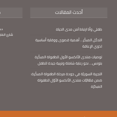
أحدث المقالات
م
طفلي وأنا ارتباط آمن مدى الحياة
دم
شارع الفا
التدخّل المبكّر… أهمية قصوى ووقاية أساسية
لذوي الإعاقة
توصيات منتدى الألكسو الأول للطفولة المبكّرة
بتونس… نحو رعاية شاملة وتربية جيدة للطفل
التجربة السوريّة في جودة مرحلة الطفولة المبكّرة:
ضمن فعّاليّات منتدى الألكسو الأوّل للطفولة
المبكرّة