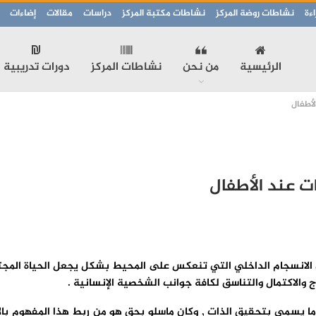
ءة
نشاطات روضة المركز
نشاطات مكتبة المركز
دراسات
مقالات
إضاءات
الرئيسية
من نحن
نشاطات المركز
دورات تدريبية
لأطفال
ت عند الأطفال
انسجام الداخلي التي تنعكس على المحيط بشكل يجعل الحياة المجتمعية
ج والاكتمال والتناسق لكافة جوانب الشخصية الإنسانية .
ر تاريخيا غولدشتاين سنة 1939 وأبراهام ماسلو 1945 إلى ما يسمى بتحقيق الذات , وكان ماسلو بحق