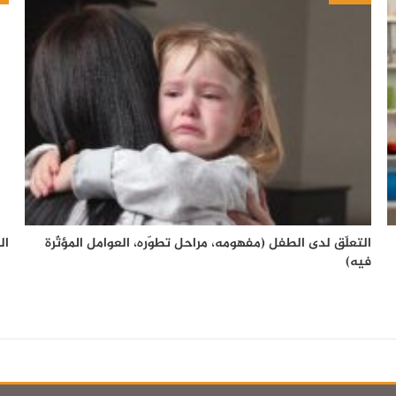
التعلّق لدى الطفل (مفهومه، مراحل تطوّره، العوامل المؤثّرة
ال
فيه)