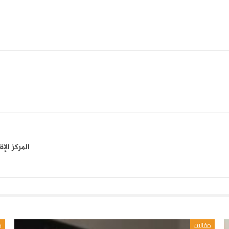
المركز ال
مقالات
م