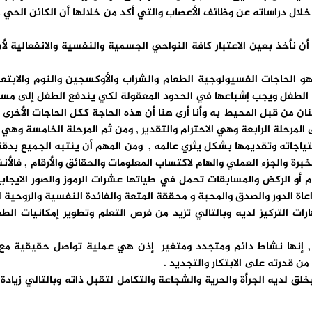
 دراساته عن وظائف الأعصاب والتي أكد من خلالها أن الكائن الحي هو 
 أن نأخذ بعين الاعتبار كافة النواحي الجسمية والنفسية والانفعال
هو الحاجات الفسيولوجية الطعام والشراب والأوكسجين والنوم والابت
الطفل ويجب إشباعها في الحدود المعقولة لكي يندفع الطفل إلى مستوى
حنان من قبل المحيط به وأنا أرى هنا أن هذه الحاجة ككل الحاجات الأخر
مرحلة الرابعة وهي الاحترام والتقدير , ومن ثم المرحلة الخامسة وهي ت
جاته وتقديمها بشكل يثري عالمه , ومن المهم أن ينتبه الجميع بدقة
رة والجزء العملي والهام لاكتساب المعلومات والحقائق والأرقام , فالأن
أو الركض والمسابقات تحمل في طياتها عشرات الرموز والصور الايجا
راعاة الدور والصدق والمحبة و محققة المتعة والفائدة النفسية والروحية 
ات التركيز لديه وبالتالي تزيد من فرص التعلم وتطوير إمكانيات ال
, إنها نشاط دائم ومتجدد ومتغير إذن هي عملية تواصل حقيقية مع ال
 قدرته على الابتكار والتجديد .
لديه الجرأة والحرية والشجاعة والتكامل لتقبل ذاته وبالتالي زيادة