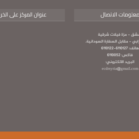
علومات الاتصال
عنوان المركز على الخر
شق - مزة فيلات شرقية
رابي - مقابل السفارة السودانية.
هاتف: 6110127-6110122
فاكس: 6110052
البريد الالكتروني:
ecdrsyria@gmail.com