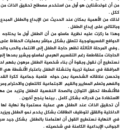
من أن غولدشتاين هو أول من استخدم مصطلح تحقيق الذات من خلال
ككل .
لذلك من الأهمية بمكان عند الحديث عن الإبداع والطفل المبدع
وبالتالي على إبداع الطفل .
وهذا ما ركزت عليه نظرية ماسلو من أن الطفل أول ما يحتاجه 
الدوافع الفسيولوجية تتعلق بشكل مباشر بعمليات الحفاظ على 
, وفي المرحلة الثالثة تظهر حاجة الطفل إلى الانتماء والحب وال
الحاجات متقاطعة رغم التقسيم الهرمي لماسلو ويشير بعدها إلى ال
نستطيع أن نقول وبقوة أن بناء شخصية الطفل مرهون بفهم احتيا
المرافقة في عملية تربية وتنشئة الطفل باعتبار الأنشطة هي الخب
وتحسن علاقاته الشخصية بمن حوله فلعبة جماعية ككرة القدم 
والفهم وتعلم المعايير والقيم الاجتماعية كالتعاون والاحترام وم
فالأنشطة تحقق التوازن والصحة النفسية للطفل وتزيد من مهار
الاستفادة من قدراته بشكل كامل , بينما ينجح آخرون .
أن تحقيق الذات عند الطفل هي عملية مستمرة ولا نهاية لها 
الداخلية والقلق لتوظيف الطاقات بشكل يخدم نمو الطفل ويزيد من
في النهاية نستطيع القول أن اهتمامنا بالطفل بشكل جيد سيخلق 
الجوانب الإبداعية الكامنة في شخصيته .