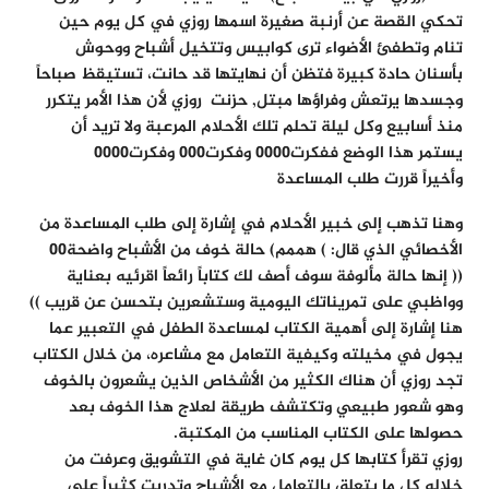
تحكي القصة عن أرنبة صغيرة اسمها روزي في كل يوم حين
تنام وتطفئ الأضواء ترى كوابيس وتتخيل أشباح ووحوش
بأسنان حادة كبيرة فتظن أن نهايتها قد حانت، تستيقظ صباحاً
وجسدها يرتعش وفراؤها مبتل, حزنت روزي لأن هذا الأمر يتكرر
منذ أسابيع وكل ليلة تحلم تلك الأحلام المرعبة ولا تريد أن
يستمر هذا الوضع ففكرت0000 وفكرت000 وفكرت0000
وأخيراً قررت طلب المساعدة
وهنا تذهب إلى خبير الأحلام في إشارة إلى طلب المساعدة من
الأخصائي الذي قال: ) هممم) حالة خوف من الأشباح واضحة00
(( إنها حالة مألوفة سوف أصف لك كتاباً رائعاً اقرئيه بعناية
وواظبي على تمريناتك اليومية وستشعرين بتحسن عن قريب ))
هنا إشارة إلى أهمية الكتاب لمساعدة الطفل في التعبير عما
يجول في مخيلته وكيفية التعامل مع مشاعره، من خلال الكتاب
تجد روزي أن هناك الكثير من الأشخاص الذين يشعرون بالخوف
وهو شعور طبيعي وتكتشف طريقة لعلاج هذا الخوف بعد
حصولها على الكتاب المناسب من المكتبة.
روزي تقرأ كتابها كل يوم كان غاية في التشويق وعرفت من
خلاله كل ما يتعلق بالتعامل مع الأشباح وتدربت كثيراً على