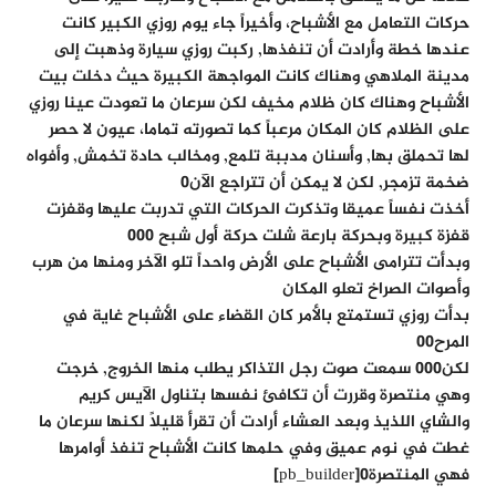
حركات التعامل مع الأشباح، وأخيراً جاء يوم روزي الكبير كانت
عندها خطة وأرادت أن تنفذها, ركبت روزي سيارة وذهبت إلى
مدينة الملاهي وهناك كانت المواجهة الكبيرة حيث دخلت بيت
الأشباح وهناك كان ظلام مخيف لكن سرعان ما تعودت عينا روزي
على الظلام كان المكان مرعباً كما تصورته تماما، عيون لا حصر
لها تحملق بها, وأسنان مدببة تلمع, ومخالب حادة تخمش, وأفواه
ضخمة تزمجر, لكن لا يمكن أن تتراجع الآن0
أخذت نفساً عميقا وتذكرت الحركات التي تدربت عليها وقفزت
قفزة كبيرة وبحركة بارعة شلت حركة أول شبح 000
وبدأت تترامى الأشباح على الأرض واحداً تلو الآخر ومنها من هرب
وأصوات الصراخ تعلو المكان
بدأت روزي تستمتع بالأمر كان القضاء على الأشباح غاية في
المرح00
لكن000 سمعت صوت رجل التذاكر يطلب منها الخروج, خرجت
وهي منتصرة وقررت أن تكافئ نفسها بتناول الآيس كريم
والشاي اللذيذ وبعد العشاء أرادت أن تقرأ قليلاً لكنها سرعان ما
غطت في نوم عميق وفي حلمها كانت الأشباح تنفذ أوامرها
فهي المنتصرة0[pb_builder]