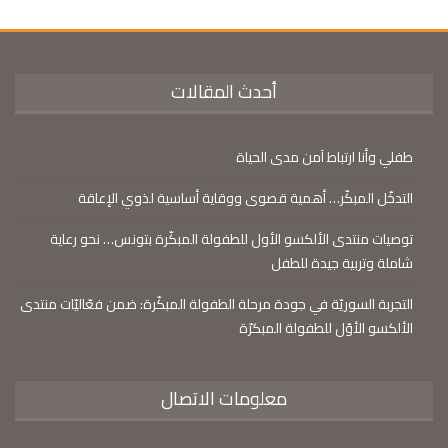
أحدث المقالات
طفلي وأنا ارتباط آمن مدى الحياة
التدخّل المبكّر… أهمية قصوى ووقاية أساسية لذوي الإعاقة
توصيات منتدى الألكسو الأول للطفولة المبكّرة بتونس… نحو رعاية
شاملة وتربية جيدة للطفل
التجربة السوريّة في جودة مرحلة الطفولة المبكّرة: ضمن فعّاليّات منتدى
الألكسو الأوّل للطفولة المبكرّة
معلومات الاتصال