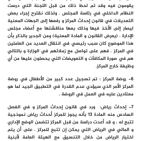
يقومون فيه وقد تم لحظ ذلك من قبل اللجنة التي درست
النظام الداخلي في رئاسة المجلس . ولذلك نقترح إجراء بعض
التعديلات في قانون إحداث المركز و رفعها إلى الجهات المعنية
ليصار إلى الأخذ فيها وذلك بعها مناقشتها مع أعضاء مجلس
الإدارة . (يعرض القانون و المادة المعنية) ومن الجدير بالذكر بأن
هذا الموضوع كان سبب رئيسي في انتقال العديد من العاملين
في المركز . فهم على تواصل مع زملائهم في الوزارة و بالتالي
هم في صورة المكافآت و التعويضات التي يحصلون عليها من أي
وظيفة خارج المركز.
6-
روضة المركز :
تم تسجيل عدد كبير من الأطفال في روضة
المركز الأمر الذي سيؤدي عدم القدرة في التطبيق الجيد لما هو
معتادين عليه في العمل في الروضة .
7-
إحداث رياض
:
ورد في قانون إحداث المركز و في الفصل
السادس منه المادة 13 بأنه يجوز للمركز أحداث رياض نموذجية
تتبع له ، و قد أعدت دراسة من قبل المركز تتضمن الوضع الإداري
و المالي في الرياض التي يمكن إن تتبع للمركز . على أن يتم
اختيار الرياض من خلال التنسيق مع الهيئة العامة لأبنية