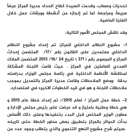
تحديات وصعاب، وقدمت السيدة كفاح الحداد مديرة المركز عرضاً
سريعاً، ومراجعة لما تم إنجازه من أنشطة وورشات عمل خلال
الفترة الماضية.
وقد ناقش المجلس الأمور التالية:
1-
مشروع النظام الداخلي للمركز:
تم إعداد مشروع النظام
الداخلي معتمدين على القانون
رقم /17/
المتضمن إحداث
المركز و المرسوم رقم
( 371 )
تاريخ 24 /10/ 2013 المتضمن الملاك
العددي للعاملين في المركز . حيث قامت اللجنة المشكلة
لمناقشة الأنظمة الداخلية في رئاسة مجلس الوزراء بدراسته
بدقة ووضع الملاحظات وقامت مديرة المركز بالتعديل بموجب
ملاحظات اللجنة و هو في قيد الخطوات الاخيره في استصداره.
2-
خطة عمل المركز / لعام 2015/:
تم إعداد خطة عام
2015
و
هي خطة وطنية بامتياز و قد عرضت على رئيس مجلس الإدارة و
معاون الوزير المختص قبل البدء بتنفيذها وعلى ذلك الأساس
بدأت الدوائر بالمركز بتطبيق بعض محاور الخطة حتى تاريخه
.سيتم شرح مشروع النهج التنموي والذي يتطلب وجود عدد من