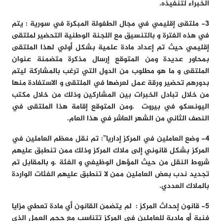
الخبراء لتنفيذه
.
3-
ملتقى إقليمي في مجال الطفولة المبكرة في سورية :
يتم
في هذه الفترة و بالتنسيق مع
اللجنة الوطنية
التحضير لملتقى
إقليمي حيث تم إعداد مادة علمية بشكل أولي لهذا الملتقى
بمحاور عديدة ومن المتوقع إرسال مذكرة متضمنة عنوان
الملتقى و ما هو مطلوب من الدول التي ترغب بالمشاركة ليتم
بدورهم تحضير ورقة عمل لعرضها في الملتقى و الاستفادة منها
من خلال تبادل الخبرات بين المشاركين وذلك من خلال مكتب
اليونسكو في بيروت .ومن المتوقع إقامة هذا الملتقى في
النصف الثاني من الشهر العاشر في هذا العام.
4-
وضع العاملين في المركز إداريا”:
تم نقل معظم العاملين في
المركز بشكل قانوني إلى ملاك المركز وذلك ممن تنطبق عليهم
شروط النقل من حيث المؤهل الوظيفي و الفئة .و بالمقابل تم
تجديد ندب بعض العاملين ممن لا تنطبق عليهم الفئات الواردة
بالملاك العددي.
5-
قانون إحداث المركز
:
لم يتضمن القانون أي مادة تعطي مزايا
فنية أو مادية للعاملين في المركز تتناسب مع حجم العمل الذي