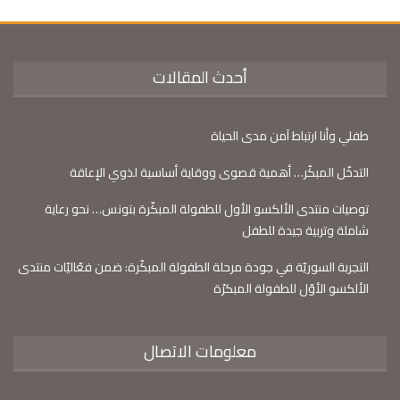
أحدث المقالات
طفلي وأنا ارتباط آمن مدى الحياة
التدخّل المبكّر… أهمية قصوى ووقاية أساسية لذوي الإعاقة
توصيات منتدى الألكسو الأول للطفولة المبكّرة بتونس… نحو رعاية
شاملة وتربية جيدة للطفل
التجربة السوريّة في جودة مرحلة الطفولة المبكّرة: ضمن فعّاليّات منتدى
الألكسو الأوّل للطفولة المبكرّة
معلومات الاتصال