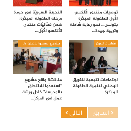
توصيات منتدى الألكسو
التجربة السوريّة في جودة
الأول للطفولة المبكّرة
مرحلة الطفولة المبكّرة:
بتونس… نحو رعاية شاملة
ضمن فعّاليّات منتدى
وتربية جيدة…
الألكسو الأوّل…
نشاطات المركز
مشروع استعدوا للالتحاق بالمدرسة
اجتماعات تتبعية للفريق
مناقشة واقع مشروع
الوطني لتنمية الطفولة
“استعدّوا للالتحاق
المبكّرة
بالمدرسة” خلال ورشة
عمل في المركز…
السابق
التالي