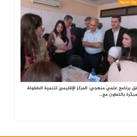
ورات تدريبية
ق برنامج علميّ منهجيّ: المركز الإقليميّ لتنمية الطفولة
مبكّرة بالتعاون مع…