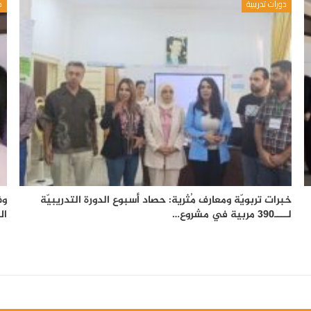
دورات تدريبية
د
خبرات تربويّة ومعارف مُثرية: حصاد أسبوع الدورة التدريبيّة
وف
لــــ390 مربية في مشروع…
ال