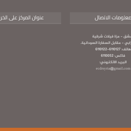
علومات الاتصال
عنوان المركز على الخر
شق - مزة فيلات شرقية
رابي - مقابل السفارة السودانية.
هاتف: 6110127-6110122
فاكس: 6110052
البريد الالكتروني:
ecdrsyria@gmail.com