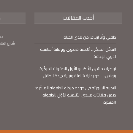
أحدث المقالات
م
طفلي وأنا ارتباط آمن مدى الحياة
دم
شارع الفا
التدخّل المبكّر… أهمية قصوى ووقاية أساسية
لذوي الإعاقة
توصيات منتدى الألكسو الأول للطفولة المبكّرة
بتونس… نحو رعاية شاملة وتربية جيدة للطفل
التجربة السوريّة في جودة مرحلة الطفولة المبكّرة:
ضمن فعّاليّات منتدى الألكسو الأوّل للطفولة
المبكرّة