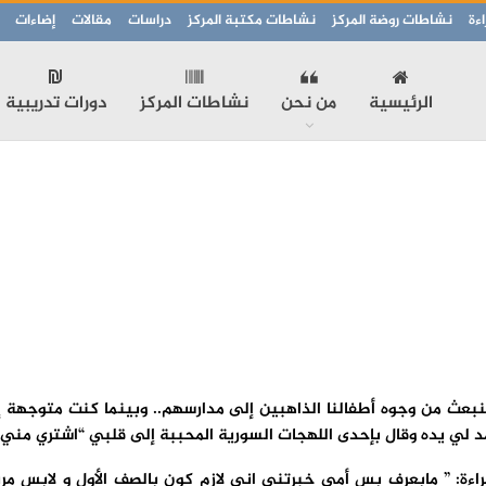
ءة
نشاطات روضة المركز
نشاطات مكتبة المركز
دراسات
مقالات
إضاءات
الرئيسية
من نحن
نشاطات المركز
دورات تدريبية
نبعث من وجوه أطفالنا الذاهبين إلى مدارسهم.. وبينما كنت متوجهة إل
 مد لي يده وقال بإحدى اللهجات السورية المحببة إلى قلبي “اشتري مني
ءة: ” مابعرف بس أمي خبرتني اني لازم كون بالصف الأول و لابس مري