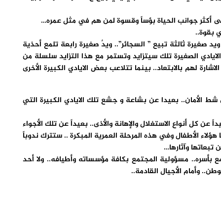
 على أكثر جوانب الحياة بؤساً وقسوة لمن هم في مثل عمره…
 بقوة..
يد صغيرة ثالثة تبيع ” السجائر”.. ويدٌ صغيرة رابعة تلمع أحذية
لايادي الصغيرة تلك سيتزايد وتستمر مع هذا التزايد سلسلة من
اشارة لهم بالابتعاد.. بينما تتلاعب بعض الايادي الكبيرة الأخرى
ى شط الأمان.. بعيدا عن بشاعة و جشع تلك الايادي الكبيرة التي
ن كل أنواع الاستغلال والإهانة والأذى.. بعيداً عن تلك الأجواء
ؤلاء الأطفال وفي هذه المرحلة العمرية المبكرة .. ستترك ندوباً
تبعاتها وآثارها…
 بأسره.. مسؤولية المجتمع بكافة مؤسساته وأطيافه.. ولا أحد
.. وأمام الأجيال القادمة..