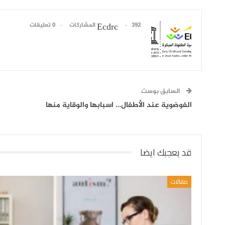
392 المشاركات
0 تعليقات
Ecdrc
السابق بوست
الفوضوية عند الأطفال… اسبابها والوقاية منها
قد يعجبك ايضا
مقالات