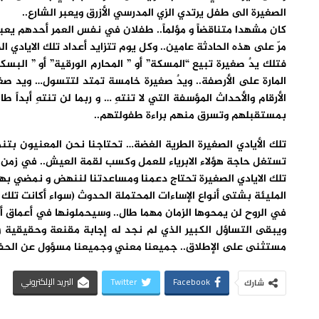
الصغيرة الى طفل يرتدي الزي المدرسي الأزرق ويعبر الشارع..
كان مشهدا متناقضاً و مؤلماً.. طفلان في نفس العمر أحدهم يعبر ا
مرّ على هذه الحادثة عامين.. وكل يوم تتزايد أعداد تلك الايادي
فتلك يدٌ صغيرة تبيع “المسكة” أو ” المحارم الورقية” أو ” البسك
المارة على الأرصفة.. ويدٌ صغيرة خامسة تمتد لتتسول… ويد صغي
الأرقام والأحداث المؤسفة التي لا تنتهِ … و ربما لن تنتهِ أبداً
بمستقبلهم وتسرق منهم براءة طفولتهم..
تلك الأيادي الصغيرة الطرية الغضة… تحتاجنا نحن المعنيون بتنمي
تستغل حاجة هؤلاء الابرياء للعمل وكسب لقمة العيش.. في زمن با
تلك الايادي الصغيرة تحتاج دعمنا ومساعدتنا لننهض و نمضي بها وم
المليئة بشتى أنواع الإساءات المحتملة الحدوث (سواء أكانت تلك ا
في الروح لن يمحوها الزمان مهما طال.. وسيحملونها في أعماق أر
ويبقى التساؤل الكبير الذي لم نجد له إجابة مقنعة وحقيقية و
مستثنى على الإطلاق.. جميعنا معني وجميعنا مسؤول عن الحفاظ عل
Facebook
Twitter
البريد الإلكتروني
شارك