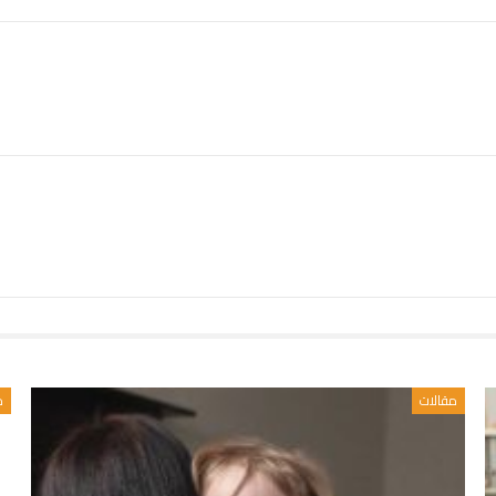
مقالات
م