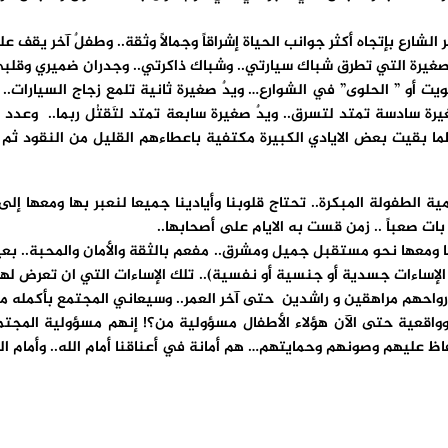
لشارع بإتجاه أكثر جوانب الحياة إشراقاً وجمالاً وثقة.. وطفلٌ آخر يقف
 الصغيرة التي تطرق شباك سيارتي.. وشباك ذاكرتي.. وجدران ضميري وقلبي
ويت أو ” الحلوى” في الشوارع… ويدٌ صغيرة ثانية تلمع زجاج السيارات.. و
رة سادسة تمتد لتسرق.. ويدٌ صغيرة سابعة تمتد لتَقتُل ربما.. وعدد ا
 طالما بقيت بعض الايادي الكبيرة مكتفية باعطاءهم القليل من النقود ثم ال
ة الطفولة المبكرة.. تحتاج قلوبنا وأيادينا جميعا لنعبر بها ومعها إل
ت صعباً .. زمن قست به الايام على أصحابها..
عها نحو مستقبل جميل ومشرق.. مفعم بالثقة والأمان والمحبة.. بعيداً ع
لإساءات جسدية أو جنسية أو نفسية).. تلك الإساءات التي ان تعرض لها ه
واحهم مراهقين و راشدين حتى آخر العمر.. وسيعاني المجتمع بأكمله من 
واقعية حتى الآن هؤلاء الأطفال مسؤولية من؟! إنهم مسؤولية المجتمع
يهم وصونهم وحمايتهم… هم أمانة في أعناقنا أمام الله.. وأمام الوطن