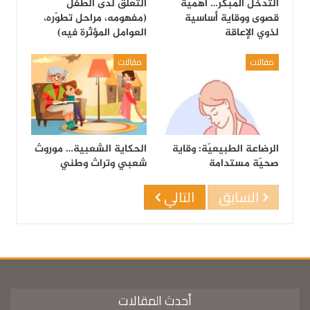
التدخّل المبكّر… أهمية
التعلّق لدى الطفل
قصوى ووقاية أساسية
(مفهومه، مراحل تطوّره،
لذوي الإعاقة
العوامل المؤثّرة فيه)
مقالات
مقالات
الرضاعة الطبيعيّة: وقاية
الحكاية الشعبية… موروث
صحيّة مستدامة
شعبي وتراث وطني
السابق
التالي
أحدث المقالات