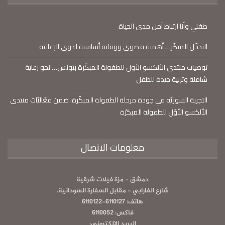
طفلي وأنا ارتباط آمن مدى الحياة
التدخّل المبكّر… أهمية قصوى ووقاية أساسية لذوي الإعاقة
توصيات منتدى الألكسو الأول للطفولة المبكّرة بتونس… نحو رعاية
شاملة وتربية جيدة للطفل
التجربة السوريّة في جودة مرحلة الطفولة المبكّرة: ضمن فعّاليّات منتدى
الألكسو الأوّل للطفولة المبكرّة
معلومات الاتصال
دمشق - مزة فيلات شرقية
شارع الفارابي - مقابل السفارة السودانية.
هاتف: 6110127-6110122
فاكس: 6110052
البريد الالكتروني: