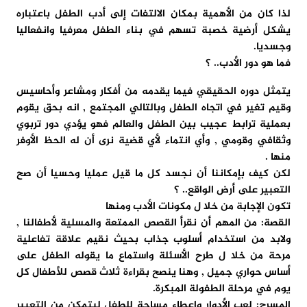
لذا كان من الأهمية بمكان الالتفات إلى أدب الطفل باعتباره
يشكل أرضية خصبة تسهم في بناء الطفل معرفيا وانفعاليا
وجسديا.
فما هو دور الأدب.. ؟
يتمثل دوره الحقيقي فيما يقدمه من أفكار ومشاعر وأحاسيس
وقيم تغير في اتجاه الطفل وبالتالي المجتمع , انه بحق يقوم
بعملية ترابط عجيب بين الطفل والعالم فهو يؤدي دور تربوي
وثقافي وقومي , وأي انتماء لأي قضية نرى أن له الحظ الأوفر
منها .
لكن كيف بإمكاننا أن نجسد كل ما قيل عمليا وحسيا أن صح
التعبير على أرض الواقع.. ؟
تكون الإجابة من خلا ل مكونات الأدب ومنها
القصة: من المهم أن نقرأ القصص الممتعة والمسلية لأطفالنا ,
ولابد من استخدام أسلوب جذاب بحيث نقيم علاقة تفاعلية
مرحة من خلا ل طرح الأسئلة واستماع ما يقوله الطفل على
أساس حواري جميل , وهنا ينصح بقراءة ثلاث قصص للأطفال كل
يوم في مرحلة الطفولة المبكرة.
المسرح: لعب الأدوار وإعطاء مساحة للطفل ليتمكن من التعبير