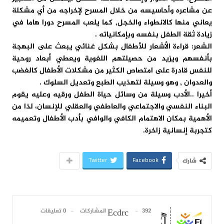
عن مشاعره وأحاسيسه من خلال المسرح لإخراجه من أي مشكلة
يعاني منها كالانطواء والخجل, كما يلعب المسرح دورا هاما في
زيادة ثقة الطفل بنفسه وبإمكانياته .
الشعر: قراءة الأشعار للأطفال بشكل غنائي يبعث على البهجة
بأنفسهم ويزيد من حصيلتهم اللغوية ويعطي أبعاد روحية
للنفس قادرة على امتصاص الكثير من مشكلات الأطفال كالغضب
والعدوان , وهو وسيلة لتهذيب الطبع وتعديل السلوك .
أخيرا ..الأدب وسيلة من وسائل حياة الطفل ورقيه وعليه يقوم
البناء النفسي والاجتماعي والعاطفي والعقلي للإنسان، لذا من
الأهمية بمكان الاهتمام الكافي والوافي بأدب الأطفال وتعميمه
كتجربة إنسانية زاخرة.
Twitter
Facebook
شارك
392 المشاركات
0 تعليقات
Ecdrc