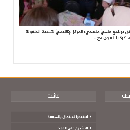
ق برنامج علميّ منهجيّ: المركز الإقليميّ لتنمية الطفولة
مبكّرة بالتعاون مع…
يطة
قائمة
استعدوا للالتحاق بالمدرسة
التشجيع على القراءة