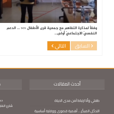
وفقاً لمذكرة التفاهم مع جمعية قرى الأطفال sos … الدعم
النفسيّ الاجتماعيّ أولى…
السابق
التالي
أحدث المقالات
م
طفلي وأنا ارتباط آمن مدى الحياة
دم
شارع الفا
التدخّل المبكّر… أهمية قصوى ووقاية أساسية