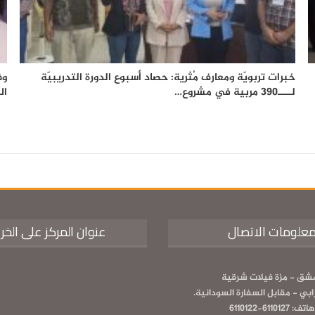
خبرات تربويّة ومعارف مُثرية: حصاد أسبوع الدورة التدريبيّة
وف
لــــ390 مربية في مشروع…
ال
علومات الاتصال
عنوان المركز على الخر
شق - مزة فيلات شرقية
رابي - مقابل السفارة السودانية.
هاتف: 6110127-6110122