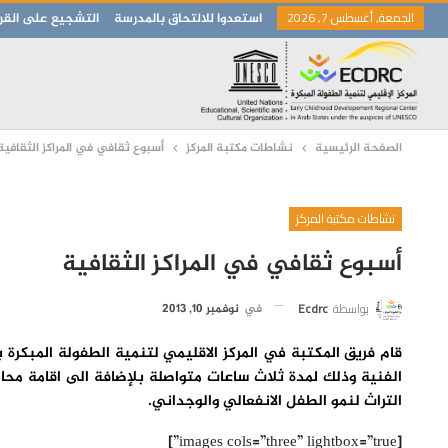
الجمعة, أغسطس 7, 2026
استعدوا للالتحاق بالمدرسة
التشجيع على القرا
الصفحة الرئيسية
نشاطات مكتبة المركز
أسبوع ثقافي في المراكز الثقافية
نشاطات مكتبة المركز
أسبوع ثقافي في المراكز الثقافية
بواسطة
Ecdrc
في
نوفمبر 10, 2013
قام فريق المكتبة في المركز الاقليمي لتنمية الطفولة المبكرة
الفنية وذلك لمدة ثلاث ساعات متواصلة بلإضافة الى اقامة مح
التراث لنمو الطفل الانفعالي والوجداني.
[images cols=”three” lightbox=”true”]