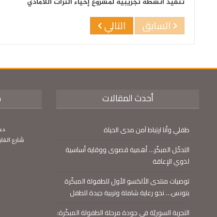
تنفيذ أنشطة تجريبيّة لمشروع إحياء التراث اللامادي
السابق
التالي
أحدث المقالات
م
طفلي وأنا ارتباط آمن مدى الحياة
دم
شارع الفا
التدخّل المبكّر… أهمية قصوى ووقاية أساسية
لذوي الإعاقة
توصيات منتدى الألكسو الأول للطفولة المبكّرة
بتونس… نحو رعاية شاملة وتربية جيدة للطفل
التجربة السوريّة في جودة مرحلة الطفولة المبكّرة: