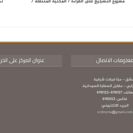
مشروع التشجيع على القراءة / المكتبة المتنقلة /
تك
علومات الاتصال
عنوان المركز على الخر
شق - مزة فيلات شرقية
رابي - مقابل السفارة السودانية.
هاتف: 6110127-6110122
فاكس: 6110052
البريد الالكتروني:
ecdrsyria@gmail.com