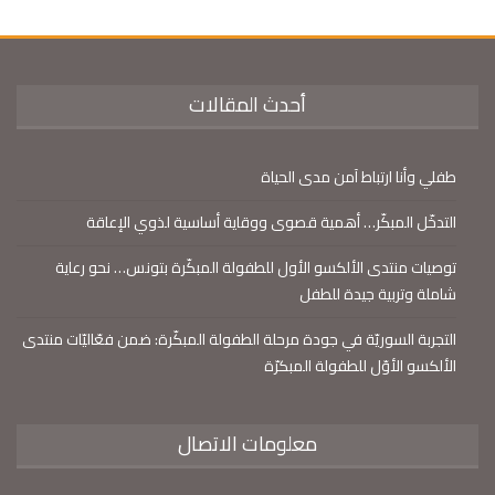
أحدث المقالات
طفلي وأنا ارتباط آمن مدى الحياة
التدخّل المبكّر… أهمية قصوى ووقاية أساسية لذوي الإعاقة
توصيات منتدى الألكسو الأول للطفولة المبكّرة بتونس… نحو رعاية
شاملة وتربية جيدة للطفل
التجربة السوريّة في جودة مرحلة الطفولة المبكّرة: ضمن فعّاليّات منتدى
الألكسو الأوّل للطفولة المبكرّة
معلومات الاتصال