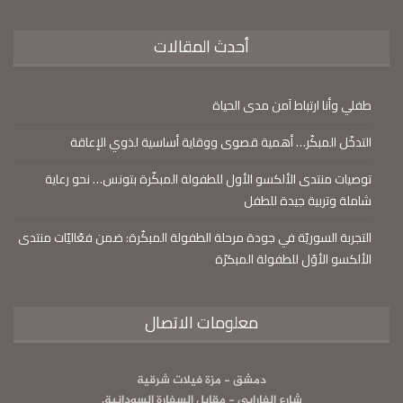
أحدث المقالات
طفلي وأنا ارتباط آمن مدى الحياة
التدخّل المبكّر… أهمية قصوى ووقاية أساسية لذوي الإعاقة
توصيات منتدى الألكسو الأول للطفولة المبكّرة بتونس… نحو رعاية
شاملة وتربية جيدة للطفل
التجربة السوريّة في جودة مرحلة الطفولة المبكّرة: ضمن فعّاليّات منتدى
الألكسو الأوّل للطفولة المبكرّة
معلومات الاتصال
دمشق - مزة فيلات شرقية
شارع الفارابي - مقابل السفارة السودانية.