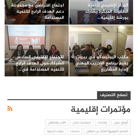
المركز الإقليميّ لتنمية
اجتماع افتراضيّ مع مجموعة
الطفولة المبكّرة يشارك
دعم الهدف الرابع للتنمية
بورشة إقليميّة…
المستدامة
مكتب اليونيسكو في بيروت
الاجتماع الإقليمي السادس
يقيم برنامج التدريب المهني
للشركاء حول الهدف الرابع
لإدارة المشاريع
للتنمية المستدامة في…
تصفح التصنيف
مؤتمرات إقليمية
أوراق عمل
إضاءات
اجتماعات لجان
الأدب والطفل
البرامج الموجهة للكبار عن الطفل
دراسات
دورات تدريبية