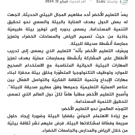
بواسطة
Ecdrc
آخر تحديث
فبراير 12, 2024
يعدٌ التعليم الأخضر أحد مفاهيم المجال البيئي الحديثة, اتجهت
له بعض الدول بهدف العناية بالبيئة والسعي نحو تحقيق
التنمية المستدامة, يسعى بدوره إلى توفير بيئة طبيعيّة
جاذبة من حيث تصميم الرياض والمساحات الخضراء وتعزيز
ممارسة أنشطة صديقة للبيئة.
ويعّرف التعليم الأخضر بأنّه” التعليم الذي يسعى إلى تدريب
الأطفال على المشاركة بأنشطة وممارسات عمليّة بهدف تعزيز
المهارات البيئية الحياتية المتناسبة مع الاستخدام الصحيح
للموارد وتوظيف التكنولوجيا المتطّوّرة وخلق بيئة محفزة لبناء
مهارات الإبداع وتنمية الثقافة الفكريّة والتواصل الفعّال بين
عناصر العمليّة التعليميّة جميعها وفق معايير صديقة للبيئة”.
وأصبح التعليم الأخضر مطلباً هامّاً لكلّ دول العالم التي تسعى
لتحقيق التنمية المستدامة.
التوجّه العالميّ نحو التعليم الأخضر:
مع زيادة الاهتمام الدوليّ بقضايا البيئة وضرورة إيجاد حلول
سريعة وفعّالة لمشكلاتها البيئة, فرض عليهم نشر ثقافة بيئيّة
من خلال الرياض والمدارس والجامعات الخضراء.