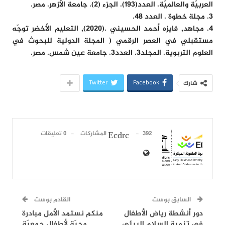
العربيّة والعالميّة. العدد(193). الجزء (2). جامعة الأزهر. مصر.
3. مجلة خطوة . العدد 48.
4. مجاهد, فايزه أحمد الحسيني .(2020), التعليم الأخضر توجّه
مستقبلي في العصر الرقمي ( المجلة الدولية للبحوث في
العلوم التربوية. المجلد3. العدد3. جامعة عين شمس. مصر.
Twitter
Facebook
شارك
392 المشاركات
0 تعليقات
Ecdrc
السابق بوست
القادم بوست
دور أنشطة رياض الأطفال
منكم نستمد الأمل مبادرة
في تنمية السلام البيئي
محبّة لأطفال جمعيّة