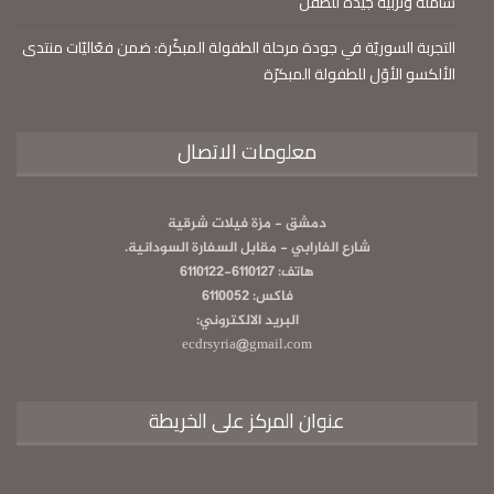
شاملة وتربية جيدة للطفل
التجربة السوريّة في جودة مرحلة الطفولة المبكّرة: ضمن فعّاليّات منتدى
الألكسو الأوّل للطفولة المبكرّة
معلومات الاتصال
دمشق - مزة فيلات شرقية
شارع الفارابي - مقابل السفارة السودانية.
هاتف: 6110127-6110122
فاكس: 6110052
البريد الالكتروني:
ecdrsyria@gmail.com
عنوان المركز على الخريطة