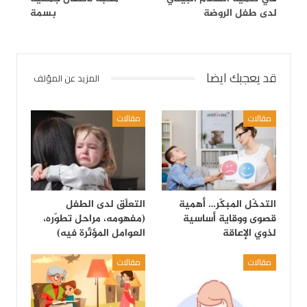
لدى طفل الروضة
بسمة
قد يعجبك ايضا
المزيد عن المؤلف
مقالات
مقالات
التدخّل المبكّر… أهمية
التعلّق لدى الطفل
قصوى ووقاية أساسية
(مفهومه، مراحل تطوّره،
لذوي الإعاقة
العوامل المؤثّرة فيه)
مقالات
مقالات