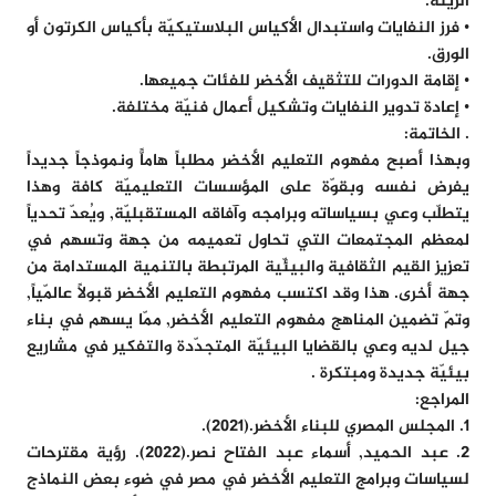
الزينة.
• فرز النفايات واستبدال الأكياس البلاستيكيّة بأكياس الكرتون أو
الورق.
• إقامة الدورات للتثقيف الأخضر للفئات جميعها.
• إعادة تدوير النفايات وتشكيل أعمال فنيّة مختلفة.
. الخاتمة:
وبهذا أصبح مفهوم التعليم الأخضر مطلباً هاماًّ ونموذجاً جديداً
يفرض نفسه وبقوّة على المؤسسات التعليميّة كافة وهذا
يتطلّب وعي بسياساته وبرامجه وآفاقه المستقبليّة, ويُعدّ تحدياً
لمعظم المجتمعات التي تحاول تعميمه من جهة وتسهم في
تعزيز القيم الثقافية والبيئّية المرتبطة بالتنمية المستدامة من
جهة أخرى. هذا وقد اكتسب مفهوم التعليم الأخضر قبولاً عالمّياً,
وتمّ تضمين المناهج مفهوم التعليم الأخضر, ممّا يسهم في بناء
جيل لديه وعي بالقضايا البيئيّة المتجدّدة والتفكير في مشاريع
بيئيّة جديدة ومبتكرة .
المراجع:
1. المجلس المصري للبناء الأخضر.(2021).
2. عبد الحميد, أسماء عبد الفتاح نصر.(2022). رؤية مقترحات
لسياسات وبرامج التعليم الأخضر في مصر في ضوء بعض النماذج