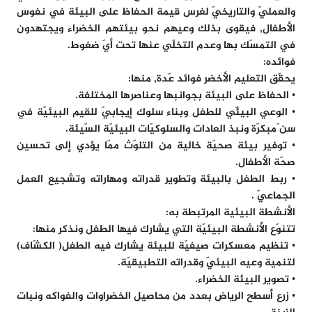
والعمليّ والتاريخيّ لغرس قيمة الحفاظ على البيئة في نفوس
الأطفال, فيقوى بذلك وعيهم نحو بيئتهم الخضراء ويجتهدون
في التمسّك بها وعدم التخلّي عنها تحت أيّ ضغوط.
فوائده:
يحقّق التعليم الأخضر فوائد عّدة, منها:
• الحفاظ على البيئة بجوانبها وعناصرها المختلفة.
• الوعي البيئّي للطفل وبناء سلوك إيجابيّ للقيم البيئيّة في
سن ّمبكرّة ونبذ العادات والسلوكيّات البيئيّة السّيئة.
• توفير بيئة صحيّة خالية من التلوّث ممّا يؤدي إلى تحسين
صحّة الأطفال.
• ربط الطفل بالبيئة وتطوير قدراته ومهاراته وتشجيع العمل
الجماعيّ .
الأنشطة البيئية المرتبطة به:
تتنوّع الأنشطة البيئيّة التي يشارك فيها الطفل ونذكر منها:
• تنظيم معسكرات صيفيّة للبيئة يشارك فيه الطفل( الكشّاف)
لتنمية وعيه البيئيّ وقدراته التطبيقيّة.
• تصوير البيئة الخضراء.
• زرع أسطح الرياض بعدد من محاصيل الخضراوات والفواكه ونبات