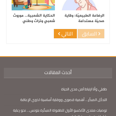
الرضاعة الطبيعيّة: وقاية
الحكاية الشعبية… موروث
صحيّة مستدامة
شعبي وتراث وطني
السابق
التالي
أحدث المقالات
طفلي وأنا ارتباط آمن مدى الحياة
التدخّل المبكّر… أهمية قصوى ووقاية أساسية لذوي الإعاقة
توصيات منتدى الألكسو الأول للطفولة المبكّرة بتونس… نحو رعاية