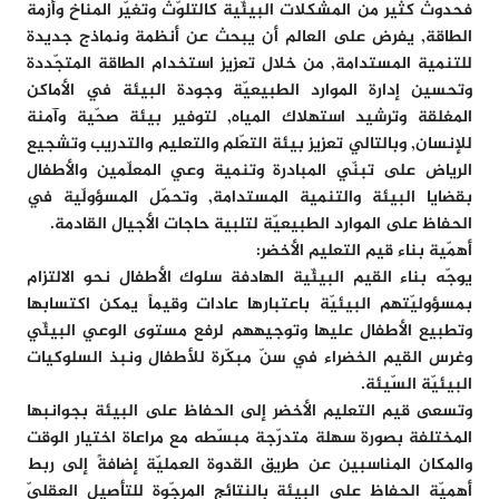
فحدوث كثير من المشكلات البيئّية كالتلوّث وتغيّر المناخ وأزمة
الطاقة, يفرض على العالم أن يبحث عن أنظمة ونماذج جديدة
للتنمية المستدامة, من خلال تعزيز استخدام الطاقة المتجّددة
وتحسين إدارة الموارد الطبيعيّة وجودة البيئة في الأماكن
المغلقة وترشيد استهلاك المياه, لتوفير بيئة صحّية وآمنة
للإنسان, وبالتالي تعزيز بيئة التعّلم والتعليم والتدريب وتشجيع
الرياض على تبنّي المبادرة وتنمية وعي المعلّمين والأطفال
بقضايا البيئة والتنمية المستدامة, وتحمّل المسؤولّية في
الحفاظ على الموارد الطبيعيّة لتلبية حاجات الأجيال القادمة.
أهمّية بناء قيم التعليم الأخضر:
يوجّه بناء القيم البيئّية الهادفة سلوك الأطفال نحو الالتزام
بمسؤوليّتهم البيئيّة باعتبارها عادات وقيماً يمكن اكتسابها
وتطبيع الأطفال عليها وتوجيههم لرفع مستوى الوعي البيئّي
وغرس القيم الخضراء في سنّ مبكّرة للأطفال ونبذ السلوكيات
البيئيّة السّيئة.
وتسعى قيم التعليم الأخضر إلى الحفاظ على البيئة بجوانبها
المختلفة بصورة سهلة متدرّجة مبسّطه مع مراعاة اختيار الوقت
والمكان المناسبين عن طريق القدوة العمليّة إضافةً إلى ربط
أهميّة الحفاظ على البيئة بالنتائج المرجّوة للتأصيل العقليّ