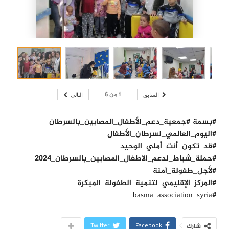
1
من
6
السابق
التالي
#بسمة #جمعية_دعم_الأطفال_المصابين_بالسرطان
#اليوم_العالمي_لسرطان_الأطفال
#قد_تكون_أنت_أملي_الوحيد
#حملة_شباط_لدعم_الاطفال_المصابين_بالسرطان_٢٠٢٤
#لأجل_طفولة_آمنة
#المركز_الإقليمي_لتنمية_الطفولة_المبكرة
#basma_association_syria
Twitter
Facebook
شارك