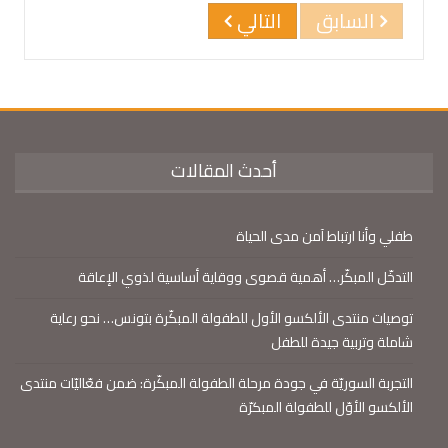
السابق
التالي
أحدث المقالات
طفلي وأنا ارتباط آمن مدى الحياة
التدخّل المبكّر… أهمية قصوى ووقاية أساسية لذوي الإعاقة
توصيات منتدى الألكسو الأول للطفولة المبكّرة بتونس… نحو رعاية
شاملة وتربية جيدة للطفل
التجربة السوريّة في جودة مرحلة الطفولة المبكّرة: ضمن فعّاليّات منتدى
الألكسو الأوّل للطفولة المبكرّة