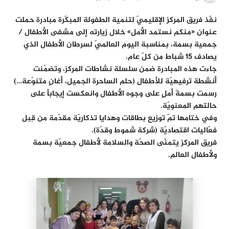
نفّذ فريق المركز الإقليميّ لتنمية الطفولة المبكّرة مبادرة حملت
عنوان «منكم نستمد الأمل» خلال زيارته إلى مشفى الأطفال /
جمعية بسمة، بمناسبة اليوم العالميّ لسرطان الأطفال الذي
يصادف ١٥ شباط من كلّ عام.
جاءت هذه المبادرة ضمن سلسلة نشاطات المركز، وتضمّنت
أنشطة ترفيهيّة للأطفال (حلم الساحرة الجميل، أغانٍ متنوّعة…)
رسمت بسمةَ أملٍ على وجوه الأطفال وانعكست إيجاباً على
حالتهم المعنويّة.
وفي ختامها تمّ توزيع بطاقات وهدايا تذكاريّة مقدّمة من قِبل
فعّاليات اقتصاديّة (شركة شموط وقدّة).
فريق المركز يتمنّى الصحّة والسلامة لأطفال جمعيّة بسمة
ولأطفال العالم.