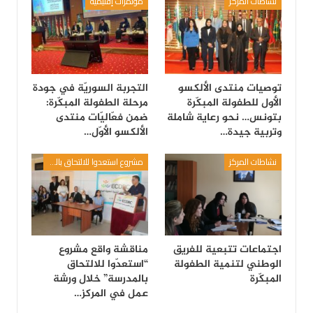
نشاطات المركز
مؤتمرات إقليمية
توصيات منتدى الألكسو
التجربة السوريّة في جودة
الأول للطفولة المبكّرة
مرحلة الطفولة المبكّرة:
بتونس… نحو رعاية شاملة
ضمن فعّاليّات منتدى
وتربية جيدة…
الألكسو الأوّل…
نشاطات المركز
مشروع استعدوا للالتحاق بالمدرسة
اجتماعات تتبعية للفريق
مناقشة واقع مشروع
الوطني لتنمية الطفولة
“استعدّوا للالتحاق
المبكّرة
بالمدرسة” خلال ورشة
عمل في المركز…