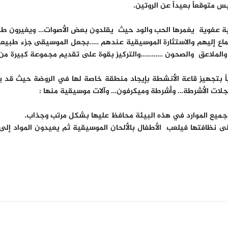
س متوقعاً بعيداً عن الروتين.
 عفوية يغمرها الحب والود حيث يقلدون بعض الأصوات… ويغيرون طبقة 
ع إليهم والاستثارة الموسيقية عندهم …..بجعل الموسيقى جزء طبيعي
والملاعق والصحون …………والتركيز بقوة على تقديم مجموعة كبيرة من ال
ياً بتجهيز قاعة الأنشطة بإيجاد منطقة خاصة لها في الروضة حيث قد 
لات الأشرطة… وأشرطة وميكرفون… وآلات موسيقية منها :
ميع الموارد في هذه البيئة محافظ عليها بشكل مرتب وجذاب.
لى نظافتها فيلعب الأطفال بالألحان الموسيقية ثم يعيدون المواد إ