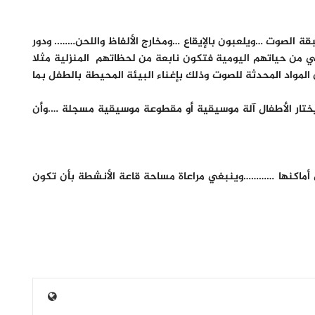
الصوت …ويلعبون بالإيقاع …ومخارج الألفاظ واللحن…….. ودور
 من حياتهم اليومية فتكون نابعة من لحظاتهم المنزلية مثلا
مواد المحدثة للصوت وذلك بإغناء البيئة المحيطة بالطفل بما
يختار الأطفال آلة موسيقية أو مقطوعة موسيقية مسجلة ….وأن
لى أماكنها …………وينبغي مراعاة مساحة قاعة الأنشطة بأن تكون