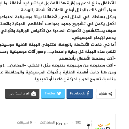
للأطفال مناخ لدعم ومؤازرة هذا الفضول فيختبر فيه أطفالنا ما لي
سواء أكان ذلك بالمنزل أوفي قاعات الأنشطة بالروضة :
وبكل بساطة في المنزل نهىء لأطفالنا بيئة موسيقية اجتماعية
الأهل يكمن في تشجيع جهود ومواهب أطفالهم المبكرة والاستما
سوف يستكشفون الأصوات الصادرة من الأكياس الورقية والأواني 
يدعم الإبداع الموسيقي.
أما في قاعات الأنشطة بالروضة: فتتجلى البيئة الغنية موسيق
تلقى هذه البيئة كل رعاية واهتمام……وصور آلات موسيقية ومسج
–آلات يصنعها الأطفال بأنفسهم
-آلات مصنوعة من مجموعة متنوعة مثل (الخشب -المعادن…..) وج
ومن هنا جاءت أهمية العناية بالأدوات الموسيقية والمحافظة ع
مناسبة تسمح لهم بالحركة إيقاعيا أو تعبيريا.
Facebook
Twitter
البريد الإلكتروني
شارك
392 المشاركات
0 تعليقات
Ecdrc