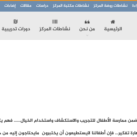
ءة
نشاطات روضة المركز
نشاطات مكتبة المركز
دراسات
مقالات
إضاءات
الرئيسية
من نحن
نشاطات المركز
دورات تدريبية
يتضمن ممارسة الأطفال للتجريب والاستكشاف واستخدام الخيال…… فهم يتحم
هارة تفكير… فإن أطفالنا لايستطيعون أن يختبرون مايحتاجون إليه م