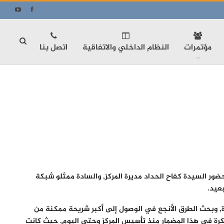
مؤتمرات
النظام الداخلي والاتفاقية
اتصل بنا
 اجتماعاً تشاورياً مع شبكة الآغا خان للتنمية صباح اليوم الإثنين 5/12/2016 في مقر المركز بحضور السيدة كفاح الحداد مديرة المركز, والسادة ممثلو شبكة
عيد.
رة, وبحث الطرق الأنجع في الوصول إلى أكبر شريحة ممكنة من
مبكرة في هذا المضمار منذ تأسيس المركز وحتى اليوم, حيث كانت