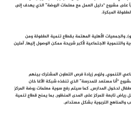
الياً على مشروع “دليل العمل مع معلمات الروضة” الذي يهدف إلى
طفولة المبكرة.
), والجمعيات الأهلية المهتمة بقطاع تنمية الطفولة ومن
ة والتنموية الاجتماعية لأكبر شريحة ممكن الوصول إليها, آملين
تماعي التنموي, ولزوم زيادة فرص التعاون المشترك بينهم
شروع “أنا مستعد للمدرسة” الذي تنفذه شبكة الآغا خان
تهيئة الأطفال بعمر /5/ سنوات ممن لم يمروا بمرحلة رياض الأطفال لدخول المدارس, كما سيتم رفع سوية معلمات روضة المركز
رياض تابعة للمركز على المدى المنظور, بما يمنح قطاع تنمية
يب والمناهج التربوية بشكل مستدام.