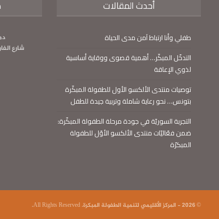
أحدث المقالات
م
طفلي وأنا ارتباط آمن مدى الحياة
دم
شارع الفا
التدخّل المبكّر… أهمية قصوى ووقاية أساسية
لذوي الإعاقة
توصيات منتدى الألكسو الأول للطفولة المبكّرة
بتونس… نحو رعاية شاملة وتربية جيدة للطفل
التجربة السوريّة في جودة مرحلة الطفولة المبكّرة:
ضمن فعّاليّات منتدى الألكسو الأوّل للطفولة
المبكرّة
© 2026 - المركز الأقليمي لتنمية الطفولة المبكرة. All Rights Reserved.