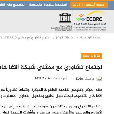
الجمعة, أغسطس 7, 2026
استعدوا للالتحاق بالمدرسة
التشجيع على القرا
الصفحة الرئيسية
نشاطات المركز
اجتماع تشاوري مع ممثلي شبكة الآغا خا
نشاطات المركز
اجتماع تشاوري مع ممثلي شبكة الآغا خان
بواسطة
Ecdrc
آخر تحديث
يونيو 7, 2021
الآغا خان للتنمية, لبحث سبل تطوير وتفعيل التعاون المشترك و
وتناول الاجتماع محاور مختلفة من ضمنها ضرورة التوجه إلى المج
الأهالي والمربيين والأطفال على حد سواء, وأشارت السيدة كفاح ا