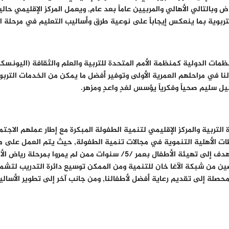
اض وبالتالي الأهالي والمربيين عاماً بعد عام, ويعمل المركز الإقليمي ح
تربوية بما ينعكس إيجاباً على نوعية طرق وأساليب التعليم في مرحلة ال
مات الدولية كمنظمة الأمم المتحدة للتربية والعلم والثقافة (اليونسكو
نا في مراحلهم العمرية الأولى وتوفير أفضل ما يمكن من الخدمات التربوي
يل سليم صحياً وفكرياً يؤسس لغدٍ واعدٍ ومزهر.
ة التربية والمركز الإقليمي لتنمية الطفولة المبكرة مع إطار عملهم الاج
طات الأهلية التنموية في مجالات تنمية الطفولة, حيث يتم العمل على م
للتنمية بالتعاون مع المركز الإقليمي لتنمية الطفولة المبكرة, ويهدف إلى 
ن من شبكة الآغا خان للتنمية ومن الممكن توسيع دائرة التدريب لتشمل 
حصلة إلى تقديم رعاية أفضل لأطفالنا, ومن جانب آخر إلى تطوير الأسال