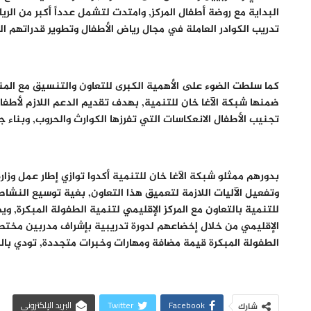
البداية مع روضة أطفال المركز, وامتدت لتشمل عدداً أكبر من الري
تدريب الكوادر العاملة في مجال رياض الأطفال وتطوير قدراتهم ال
كما سلطت الضوء على الأهمية الكبرى للتعاون والتنسيق مع المنظ
ضمنها شبكة الآغا خان للتنمية, بهدف تقديم الدعم اللازم لأطفال
تجنيب الأطفال الانعكاسات التي تفرزها الكوارث والحروب, وبناء ج
بدورهم ممثلو شبكة الآغا خان للتنمية أكدوا توازي إطار عمل وزار
وتفعيل الآليات اللازمة لتعميق هذا التعاون, بغية توسيع النشا
الإقليمي من خلال إخضاعهم لدورة تدريبية بإشراف مدربين مختصي
الطفولة المبكرة قيمة مضافة ومهارات وخبرات متجددة, تودي بالم
Facebook
Twitter
البريد الإلكتروني
شارك